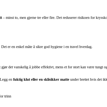
tt
– minst to, men gjerne tre eller fire. Det reduserer risikoen for kryss
. Det er en enkel måte å sikre god hygiene i en travel hverdag.
tt gjør det vanskelig å jobbe effektivt, mens et for stort kan være tungt o
l. Legg en
fuktig klut eller en sklisikker matte
under brettet hvis det ik
or trinn