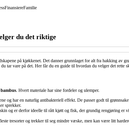
ess
Finansiere
Familie
elger du det riktige
edskapene på kjøkkenet. Det danner grunnlaget for alt fra hakking av grø
 du tar vare på det. Her får du en guide til hvordan du velger det rette s
g
bambus
. Hvert materiale har sine fordeler og ulemper.
og har en naturlig antibakteriell effekt. De passer godt til grønnsaker, 
er sprekker.
 og er derfor ideelle til rått kjøtt og fisk, der grundig rengjøring er vi
fleste tresorter og trekker til seg mindre væske, men kan være litt har