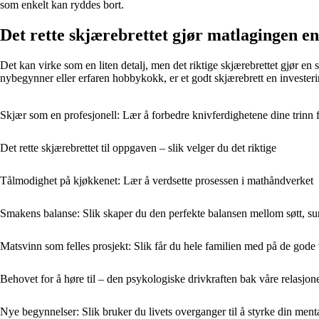
som enkelt kan ryddes bort.
Det rette skjærebrettet gjør matlagingen e
Det kan virke som en liten detalj, men det riktige skjærebrettet gjør en 
nybegynner eller erfaren hobbykokk, er et godt skjærebrett en investeri
Skjær som en profesjonell: Lær å forbedre knivferdighetene dine trinn f
Det rette skjærebrettet til oppgaven – slik velger du det riktige
Tålmodighet på kjøkkenet: Lær å verdsette prosessen i mathåndverket
Smakens balanse: Slik skaper du den perfekte balansen mellom søtt, surt
Matsvinn som felles prosjekt: Slik får du hele familien med på de gode
Behovet for å høre til – den psykologiske drivkraften bak våre relasjon
Nye begynnelser: Slik bruker du livets overganger til å styrke din ment