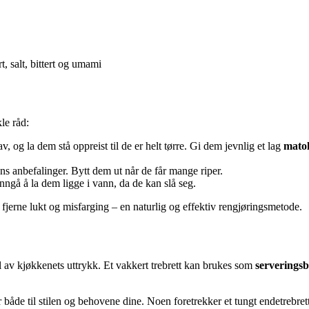
, salt, bittert og umami
le råd:
 og la dem stå oppreist til de er helt tørre. Gi dem jevnlig et lag
matol
ns anbefalinger. Bytt dem ut når de får mange riper.
nngå å la dem ligge i vann, da de kan slå seg.
 å fjerne lukt og misfarging – en naturlig og effektiv rengjøringsmetode.
l av kjøkkenets uttrykk. Et vakkert trebrett kan brukes som
serveringsb
 både til stilen og behovene dine. Noen foretrekker et tungt endetrebre