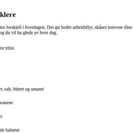
nklere
stor forskjell i hverdagen. Det gir bedre arbeidsflyt, skåner knivene din
ng du vil ha glede av hver dag.
or trinn
, salt, bittert og umami
 vanene
er
ale balanse