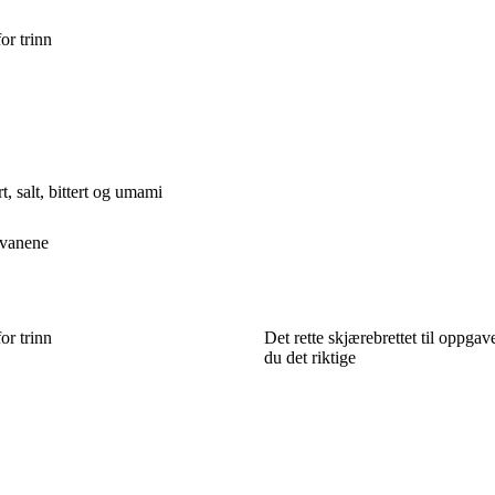
or trinn
, salt, bittert og umami
 vanene
or trinn
Det rette skjærebrettet til oppgav
du det riktige