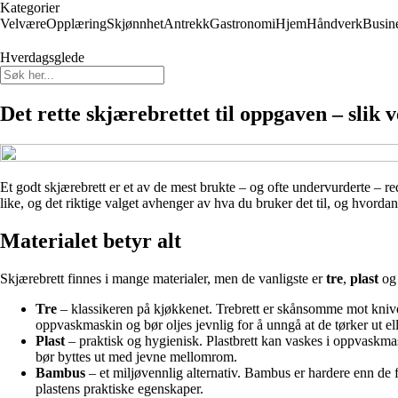
Kategorier
Velvære
Opplæring
Skjønnhet
Antrekk
Gastronomi
Hjem
Håndverk
Busin
Hverdagsglede
Det rette skjærebrettet til oppgaven – slik v
Et godt skjærebrett er et av de mest brukte – og ofte undervurderte – r
like, og det riktige valget avhenger av hva du bruker det til, og hvordan
Materialet betyr alt
Skjærebrett finnes i mange materialer, men de vanligste er
tre
,
plast
o
Tre
– klassikeren på kjøkkenet. Trebrett er skånsomme mot knivene 
oppvaskmaskin og bør oljes jevnlig for å unngå at de tørker ut ell
Plast
– praktisk og hygienisk. Plastbrett kan vaskes i oppvaskmaskin
bør byttes ut med jevne mellomrom.
Bambus
– et miljøvennlig alternativ. Bambus er hardere enn de 
plastens praktiske egenskaper.