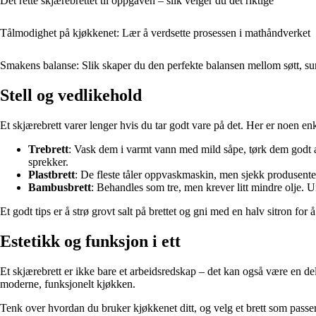
Det rette skjærebrettet til oppgaven – slik velger du det riktige
Tålmodighet på kjøkkenet: Lær å verdsette prosessen i mathåndverket
Smakens balanse: Slik skaper du den perfekte balansen mellom søtt, surt
Stell og vedlikehold
Et skjærebrett varer lenger hvis du tar godt vare på det. Her er noen enk
Trebrett
: Vask dem i varmt vann med mild såpe, tørk dem godt av,
sprekker.
Plastbrett
: De fleste tåler oppvaskmaskin, men sjekk produsente
Bambusbrett
: Behandles som tre, men krever litt mindre olje. U
Et godt tips er å strø grovt salt på brettet og gni med en halv sitron for
Estetikk og funksjon i ett
Et skjærebrett er ikke bare et arbeidsredskap – det kan også være en de
moderne, funksjonelt kjøkken.
Tenk over hvordan du bruker kjøkkenet ditt, og velg et brett som passer