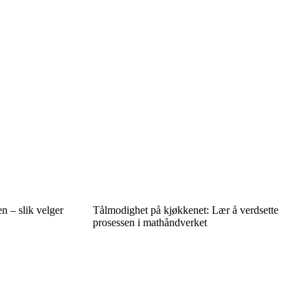
en – slik velger
Tålmodighet på kjøkkenet: Lær å verdsette
prosessen i mathåndverket