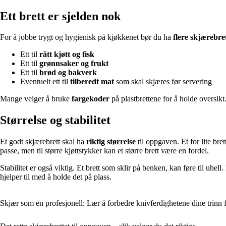
Ett brett er sjelden nok
For å jobbe trygt og hygienisk på kjøkkenet bør du ha
flere skjærebre
Ett til
rått kjøtt og fisk
Ett til
grønnsaker og frukt
Ett til
brød og bakverk
Eventuelt ett til
tilberedt mat
som skal skjæres før servering
Mange velger å bruke
fargekoder
på plastbrettene for å holde oversikt
Størrelse og stabilitet
Et godt skjærebrett skal ha
riktig størrelse
til oppgaven. Et for lite bre
passe, men til større kjøttstykker kan et større brett være en fordel.
Stabilitet er også viktig. Et brett som sklir på benken, kan føre til uhel
hjelper til med å holde det på plass.
Skjær som en profesjonell: Lær å forbedre knivferdighetene dine trinn f