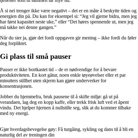
tjenester som til sammen tar mye tid.
Å si nei trenger ikke være negativt – det er en måte å beskytte tiden og
energien din på. Du kan for eksempel si: “Jeg vil gjerne bidra, men jeg
har først kapasitet neste uke,” eller “Det høres spennende ut, men jeg
må takke nei denne gangen.”
Når du sier ja, gjør det fordi oppgaven gir mening – ikke fordi du føler
deg forpliktet.
Gi plass til små pauser
Pauser er ikke bortkastet tid – de er nødvendige for å bevare
produktiviteten. En kort gåtur, noen enkle tøyeøvelser eller et par
minutters stillhet uten skjerm kan gjøre underverker for
konsentrasjonen.
Jobber du hjemmefra, bruk pausene til å skifte miljø: gå ut på
verandaen, lag deg en kopp kaffe, eller trekk frisk luft ved et åpent
vindu. Det hjelper hjernen å nullstille seg, slik at du kommer tilbake
med ny energi.
Gjør hverdagsbevegelse gøy: Få turgåing, sykling og dans til å bli en
naturlig del av treningen din