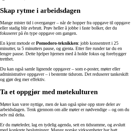
Skap rytme i arbeidsdagen
Mange mister tid i overganger – når de hopper fra oppgave til oppgave
eller stadig blir avbrutt. Prøv heller å jobbe i faste bolker, der du
fokuserer på én type oppgave om gangen.
En kjent metode er
Pomodoro-teknikken
: jobb konsentrert i 25
minutter, ta 5 minutters pause, og gjenta. Etter fire runder tar du en
lengre pause. Dette hjelper hjernen med å holde fokus og forebygger
tretthet.
Du kan også samle lignende oppgaver – som e-poster, møter eller
administrative oppgaver – i bestemte tidsrom. Det reduserer tankeskift
og gjør deg mer effektiv.
Ta et oppgjør med møtekulturen
Møter kan være nyttige, men de kan også spise opp store deler av
arbeidsdagen. Tenk gjennom om alle møter er nødvendige – og om du
selv må delta.
Er du møteleder, lag en tydelig agenda, sett en tidsramme, og avslutt
med konkrete beslutninger. Mange norske virksomheter har hatt