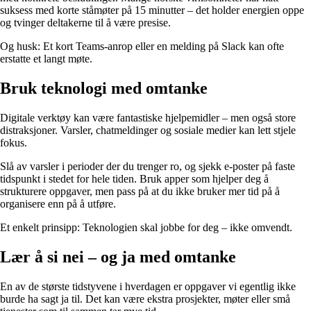
suksess med korte ståmøter på 15 minutter – det holder energien oppe
og tvinger deltakerne til å være presise.
Og husk: Et kort Teams-anrop eller en melding på Slack kan ofte
erstatte et langt møte.
Bruk teknologi med omtanke
Digitale verktøy kan være fantastiske hjelpemidler – men også store
distraksjoner. Varsler, chatmeldinger og sosiale medier kan lett stjele
fokus.
Slå av varsler i perioder der du trenger ro, og sjekk e-poster på faste
tidspunkt i stedet for hele tiden. Bruk apper som hjelper deg å
strukturere oppgaver, men pass på at du ikke bruker mer tid på å
organisere enn på å utføre.
Et enkelt prinsipp: Teknologien skal jobbe for deg – ikke omvendt.
Lær å si nei – og ja med omtanke
En av de største tidstyvene i hverdagen er oppgaver vi egentlig ikke
burde ha sagt ja til. Det kan være ekstra prosjekter, møter eller små