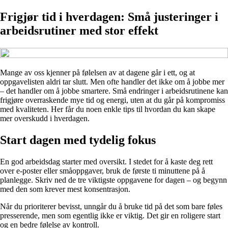
Frigjør tid i hverdagen: Små justeringer i
arbeidsrutiner med stor effekt
Mange av oss kjenner på følelsen av at dagene går i ett, og at
oppgavelisten aldri tar slutt. Men ofte handler det ikke om å jobbe mer
– det handler om å jobbe smartere. Små endringer i arbeidsrutinene kan
frigjøre overraskende mye tid og energi, uten at du går på kompromiss
med kvaliteten. Her får du noen enkle tips til hvordan du kan skape
mer overskudd i hverdagen.
Start dagen med tydelig fokus
En god arbeidsdag starter med oversikt. I stedet for å kaste deg rett
over e-poster eller småoppgaver, bruk de første ti minuttene på å
planlegge. Skriv ned de tre viktigste oppgavene for dagen – og begynn
med den som krever mest konsentrasjon.
Når du prioriterer bevisst, unngår du å bruke tid på det som bare føles
presserende, men som egentlig ikke er viktig. Det gir en roligere start
og en bedre følelse av kontroll.