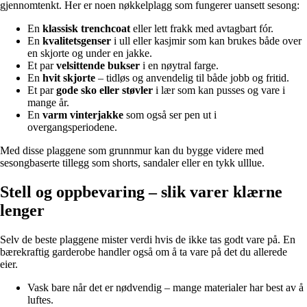
gjennomtenkt. Her er noen nøkkelplagg som fungerer uansett sesong:
En
klassisk trenchcoat
eller lett frakk med avtagbart fór.
En
kvalitetsgenser
i ull eller kasjmir som kan brukes både over
en skjorte og under en jakke.
Et par
velsittende bukser
i en nøytral farge.
En
hvit skjorte
– tidløs og anvendelig til både jobb og fritid.
Et par
gode sko eller støvler
i lær som kan pusses og vare i
mange år.
En
varm vinterjakke
som også ser pen ut i
overgangsperiodene.
Med disse plaggene som grunnmur kan du bygge videre med
sesongbaserte tillegg som shorts, sandaler eller en tykk ulllue.
Stell og oppbevaring – slik varer klærne
lenger
Selv de beste plaggene mister verdi hvis de ikke tas godt vare på. En
bærekraftig garderobe handler også om å ta vare på det du allerede
eier.
Vask bare når det er nødvendig – mange materialer har best av å
luftes.