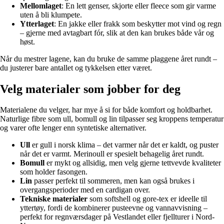
Mellomlaget
: En lett genser, skjorte eller fleece som gir varme
uten å bli klumpete.
Ytterlaget
: En jakke eller frakk som beskytter mot vind og regn
– gjerne med avtagbart fór, slik at den kan brukes både vår og
høst.
Når du mestrer lagene, kan du bruke de samme plaggene året rundt –
du justerer bare antallet og tykkelsen etter været.
Velg materialer som jobber for deg
Materialene du velger, har mye å si for både komfort og holdbarhet.
Naturlige fibre som ull, bomull og lin tilpasser seg kroppens temperatur
og varer ofte lenger enn syntetiske alternativer.
Ull
er gull i norsk klima – det varmer når det er kaldt, og puster
når det er varmt. Merinoull er spesielt behagelig året rundt.
Bomull
er mykt og allsidig, men velg gjerne tettvevde kvaliteter
som holder fasongen.
Lin
passer perfekt til sommeren, men kan også brukes i
overgangsperioder med en cardigan over.
Tekniske materialer
som softshell og gore-tex er ideelle til
yttertøy, fordi de kombinerer pusteevne og vannavvisning –
perfekt for regnværsdager på Vestlandet eller fjellturer i Nord-