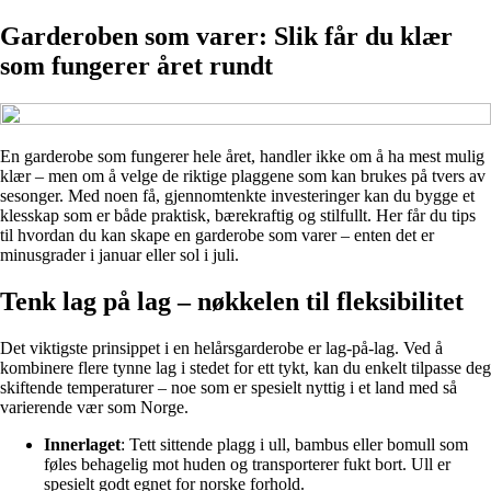
Garderoben som varer: Slik får du klær
som fungerer året rundt
En garderobe som fungerer hele året, handler ikke om å ha mest mulig
klær – men om å velge de riktige plaggene som kan brukes på tvers av
sesonger. Med noen få, gjennomtenkte investeringer kan du bygge et
klesskap som er både praktisk, bærekraftig og stilfullt. Her får du tips
til hvordan du kan skape en garderobe som varer – enten det er
minusgrader i januar eller sol i juli.
Tenk lag på lag – nøkkelen til fleksibilitet
Det viktigste prinsippet i en helårsgarderobe er lag-på-lag. Ved å
kombinere flere tynne lag i stedet for ett tykt, kan du enkelt tilpasse deg
skiftende temperaturer – noe som er spesielt nyttig i et land med så
varierende vær som Norge.
Innerlaget
: Tett sittende plagg i ull, bambus eller bomull som
føles behagelig mot huden og transporterer fukt bort. Ull er
spesielt godt egnet for norske forhold.