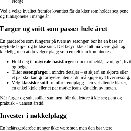
Norge.
Ved å velge kvalitet fremfor kvantitet får du klær som holder seg pene
og funksjonelle i mange år.
Farger og snitt som passer hele året
En garderobe som fungerer på tvers av sesonger, bør ha en base av
nøytrale farger og tidløse snitt. Det betyr ikke at alt må være grått og
kjedelig, men at du velger plagg som enkelt kan kombineres.
Hold deg til
nøytrale basisfarger
som marineblå, svart, grå, hvit
og beige.
Tilfør
sesongfarger
i mindre detaljer – et skjerf, en skjorte eller
et par sko kan gi fornyelse uten at du må kjøpe nytt hver sesong.
Velg
klassiske snitt
fremfor trendplagg – en velsittende blazer,
en enkel kjole eller et par mørke jeans går aldri av moten.
Når farger og snitt spiller sammen, blir det lettere å kle seg pent og
praktisk – uansett årstid.
Invester i nøkkelplagg
En helårsgarderobe trenger ikke være stor, men den bør være