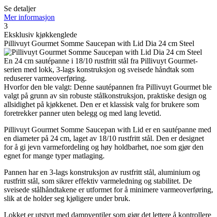
Se detaljer
Mer informasjon
3
Eksklusiv kjøkkenglede
Pillivuyt Gourmet Somme Saucepan with Lid Dia 24 cm Steel
En 24 cm sautépanne i 18/10 rustfritt stål fra Pillivuyt Gourmet-
serien med lokk, 3-lags konstruksjon og sveisede håndtak som
reduserer varmeoverføring.
Hvorfor den ble valgt: Denne sautépannen fra Pillivuyt Gourmet ble
valgt på grunn av sin robuste stålkonstruksjon, praktiske design og
allsidighet på kjøkkenet. Den er et klassisk valg for brukere som
foretrekker panner uten belegg og med lang levetid.
Pillivuyt Gourmet Somme Saucepan with Lid er en sautépanne med
en diameter på 24 cm, laget av 18/10 rustfritt stål. Den er designet
for å gi jevn varmefordeling og høy holdbarhet, noe som gjør den
egnet for mange typer matlaging.
Pannen har en 3-lags konstruksjon av rustfritt stål, aluminium og
rustfritt stål, som sikrer effektiv varmeledning og stabilitet. De
sveisede stålhåndtakene er utformet for å minimere varmeoverføring,
slik at de holder seg kjøligere under bruk.
Lokket er utstyrt med dampventiler som gjør det lettere å kontrollere