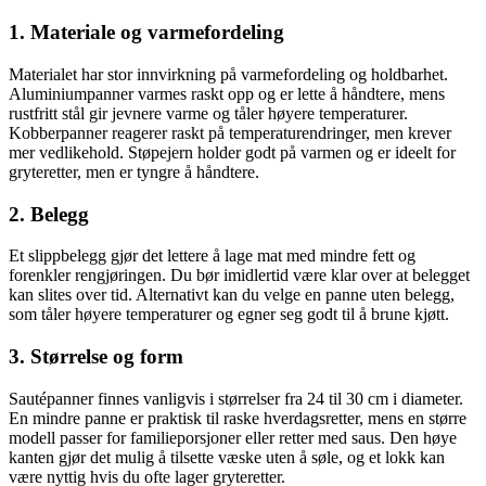
1. Materiale og varmefordeling
Materialet har stor innvirkning på varmefordeling og holdbarhet.
Aluminiumpanner varmes raskt opp og er lette å håndtere, mens
rustfritt stål gir jevnere varme og tåler høyere temperaturer.
Kobberpanner reagerer raskt på temperaturendringer, men krever
mer vedlikehold. Støpejern holder godt på varmen og er ideelt for
gryteretter, men er tyngre å håndtere.
2. Belegg
Et slippbelegg gjør det lettere å lage mat med mindre fett og
forenkler rengjøringen. Du bør imidlertid være klar over at belegget
kan slites over tid. Alternativt kan du velge en panne uten belegg,
som tåler høyere temperaturer og egner seg godt til å brune kjøtt.
3. Størrelse og form
Sautépanner finnes vanligvis i størrelser fra 24 til 30 cm i diameter.
En mindre panne er praktisk til raske hverdagsretter, mens en større
modell passer for familieporsjoner eller retter med saus. Den høye
kanten gjør det mulig å tilsette væske uten å søle, og et lokk kan
være nyttig hvis du ofte lager gryteretter.