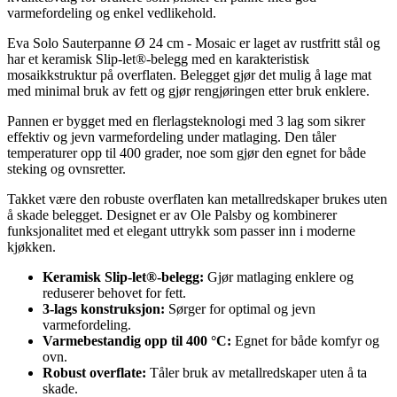
varmefordeling og enkel vedlikehold.
Eva Solo Sauterpanne Ø 24 cm - Mosaic er laget av rustfritt stål og
har et keramisk Slip-let®-belegg med en karakteristisk
mosaikkstruktur på overflaten. Belegget gjør det mulig å lage mat
med minimal bruk av fett og gjør rengjøringen etter bruk enklere.
Pannen er bygget med en flerlagsteknologi med 3 lag som sikrer
effektiv og jevn varmefordeling under matlaging. Den tåler
temperaturer opp til 400 grader, noe som gjør den egnet for både
steking og ovnsretter.
Takket være den robuste overflaten kan metallredskaper brukes uten
å skade belegget. Designet er av Ole Palsby og kombinerer
funksjonalitet med et elegant uttrykk som passer inn i moderne
kjøkken.
Keramisk Slip-let®-belegg:
Gjør matlaging enklere og
reduserer behovet for fett.
3-lags konstruksjon:
Sørger for optimal og jevn
varmefordeling.
Varmebestandig opp til 400 °C:
Egnet for både komfyr og
ovn.
Robust overflate:
Tåler bruk av metallredskaper uten å ta
skade.