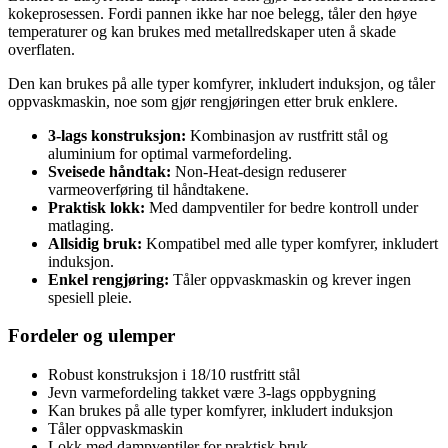
kokeprosessen. Fordi pannen ikke har noe belegg, tåler den høye
temperaturer og kan brukes med metallredskaper uten å skade
overflaten.
Den kan brukes på alle typer komfyrer, inkludert induksjon, og tåler
oppvaskmaskin, noe som gjør rengjøringen etter bruk enklere.
3-lags konstruksjon:
Kombinasjon av rustfritt stål og
aluminium for optimal varmefordeling.
Sveisede håndtak:
Non-Heat-design reduserer
varmeoverføring til håndtakene.
Praktisk lokk:
Med dampventiler for bedre kontroll under
matlaging.
Allsidig bruk:
Kompatibel med alle typer komfyrer, inkludert
induksjon.
Enkel rengjøring:
Tåler oppvaskmaskin og krever ingen
spesiell pleie.
Fordeler og ulemper
Robust konstruksjon i 18/10 rustfritt stål
Jevn varmefordeling takket være 3-lags oppbygning
Kan brukes på alle typer komfyrer, inkludert induksjon
Tåler oppvaskmaskin
Lokk med dampventiler for praktisk bruk