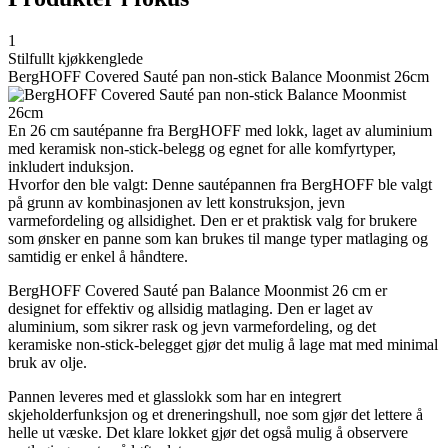
1
Stilfullt kjøkkenglede
BergHOFF Covered Sauté pan non-stick Balance Moonmist 26cm
En 26 cm sautépanne fra BergHOFF med lokk, laget av aluminium
med keramisk non-stick-belegg og egnet for alle komfyrtyper,
inkludert induksjon.
Hvorfor den ble valgt: Denne sautépannen fra BergHOFF ble valgt
på grunn av kombinasjonen av lett konstruksjon, jevn
varmefordeling og allsidighet. Den er et praktisk valg for brukere
som ønsker en panne som kan brukes til mange typer matlaging og
samtidig er enkel å håndtere.
BergHOFF Covered Sauté pan Balance Moonmist 26 cm er
designet for effektiv og allsidig matlaging. Den er laget av
aluminium, som sikrer rask og jevn varmefordeling, og det
keramiske non-stick-belegget gjør det mulig å lage mat med minimal
bruk av olje.
Pannen leveres med et glasslokk som har en integrert
skjeholderfunksjon og et dreneringshull, noe som gjør det lettere å
helle ut væske. Det klare lokket gjør det også mulig å observere