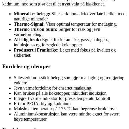
kadmium, noe som gjør det til et trygt valg på kjøkkenet.
Mineralia+ belegg:
Slitesterk non-stick overflate beriket med
naturlige mineraler.
Thermo-Signal:
Viser optimal temperatur for matlaging.
Thermo-Fusion bunn:
Sørger for rask og jevn
varmefordeling.
Allsidig bruk:
Egnet for keramiske, gass-, halogen-,
induksjons- og forseglede koketopper.
Produsert i Frankrike:
Laget med fokus på kvalitet og
sikkerhet.
Fordeler og ulemper
Slitesterkt non-stick belegg som gjør matlaging og rengjøring
enklere
Jevn varmefordeling for ensartet matlaging
Kan brukes på alle koketopper, inkludert induksjon
Integrert varmeindikator for presis temperaturkontroll
Fri for PFOA, bly og kadmium
Maksimal temperatur på 175 °C kan begrense bruk i ovn
Aluminiumskonstruksjon kan være mindre egnet for svært
høye temperaturer