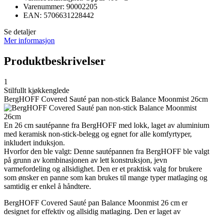
Varenummer: 90002205
EAN: 5706631228442
Se detaljer
Mer informasjon
Produktbeskrivelser
1
Stilfullt kjøkkenglede
BergHOFF Covered Sauté pan non-stick Balance Moonmist 26cm
En 26 cm sautépanne fra BergHOFF med lokk, laget av aluminium
med keramisk non-stick-belegg og egnet for alle komfyrtyper,
inkludert induksjon.
Hvorfor den ble valgt: Denne sautépannen fra BergHOFF ble valgt
på grunn av kombinasjonen av lett konstruksjon, jevn
varmefordeling og allsidighet. Den er et praktisk valg for brukere
som ønsker en panne som kan brukes til mange typer matlaging og
samtidig er enkel å håndtere.
BergHOFF Covered Sauté pan Balance Moonmist 26 cm er
designet for effektiv og allsidig matlaging. Den er laget av