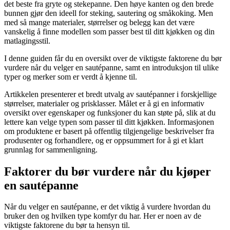
det beste fra gryte og stekepanne. Den høye kanten og den brede
bunnen gjør den ideell for steking, sautering og småkoking. Men
med så mange materialer, størrelser og belegg kan det være
vanskelig å finne modellen som passer best til ditt kjøkken og din
matlagingsstil.
I denne guiden får du en oversikt over de viktigste faktorene du bør
vurdere når du velger en sautépanne, samt en introduksjon til ulike
typer og merker som er verdt å kjenne til.
Artikkelen presenterer et bredt utvalg av sautépanner i forskjellige
størrelser, materialer og prisklasser. Målet er å gi en informativ
oversikt over egenskaper og funksjoner du kan støte på, slik at du
lettere kan velge typen som passer til ditt kjøkken. Informasjonen
om produktene er basert på offentlig tilgjengelige beskrivelser fra
produsenter og forhandlere, og er oppsummert for å gi et klart
grunnlag for sammenligning.
Faktorer du bør vurdere når du kjøper
en sautépanne
Når du velger en sautépanne, er det viktig å vurdere hvordan du
bruker den og hvilken type komfyr du har. Her er noen av de
viktigste faktorene du bør ta hensyn til.