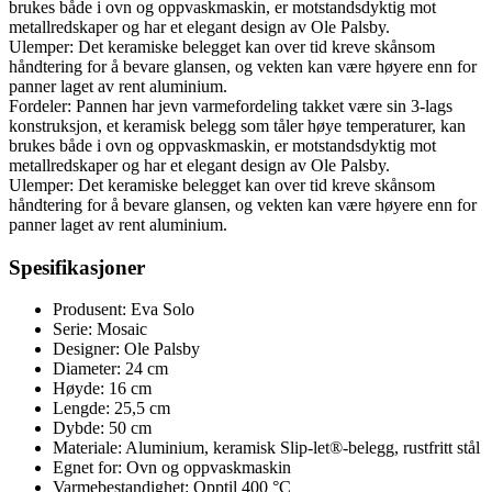
brukes både i ovn og oppvaskmaskin, er motstandsdyktig mot
metallredskaper og har et elegant design av Ole Palsby.
Ulemper: Det keramiske belegget kan over tid kreve skånsom
håndtering for å bevare glansen, og vekten kan være høyere enn for
panner laget av rent aluminium.
Fordeler: Pannen har jevn varmefordeling takket være sin 3-lags
konstruksjon, et keramisk belegg som tåler høye temperaturer, kan
brukes både i ovn og oppvaskmaskin, er motstandsdyktig mot
metallredskaper og har et elegant design av Ole Palsby.
Ulemper: Det keramiske belegget kan over tid kreve skånsom
håndtering for å bevare glansen, og vekten kan være høyere enn for
panner laget av rent aluminium.
Spesifikasjoner
Produsent: Eva Solo
Serie: Mosaic
Designer: Ole Palsby
Diameter: 24 cm
Høyde: 16 cm
Lengde: 25,5 cm
Dybde: 50 cm
Materiale: Aluminium, keramisk Slip-let®-belegg, rustfritt stål
Egnet for: Ovn og oppvaskmaskin
Varmebestandighet: Opptil 400 °C