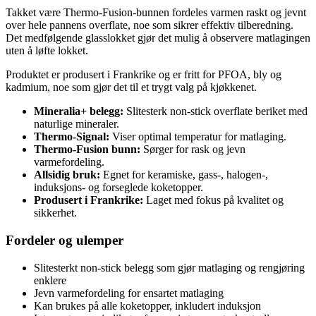
Takket være Thermo-Fusion-bunnen fordeles varmen raskt og jevnt
over hele pannens overflate, noe som sikrer effektiv tilberedning.
Det medfølgende glasslokket gjør det mulig å observere matlagingen
uten å løfte lokket.
Produktet er produsert i Frankrike og er fritt for PFOA, bly og
kadmium, noe som gjør det til et trygt valg på kjøkkenet.
Mineralia+ belegg:
Slitesterk non-stick overflate beriket med
naturlige mineraler.
Thermo-Signal:
Viser optimal temperatur for matlaging.
Thermo-Fusion bunn:
Sørger for rask og jevn
varmefordeling.
Allsidig bruk:
Egnet for keramiske, gass-, halogen-,
induksjons- og forseglede koketopper.
Produsert i Frankrike:
Laget med fokus på kvalitet og
sikkerhet.
Fordeler og ulemper
Slitesterkt non-stick belegg som gjør matlaging og rengjøring
enklere
Jevn varmefordeling for ensartet matlaging
Kan brukes på alle koketopper, inkludert induksjon