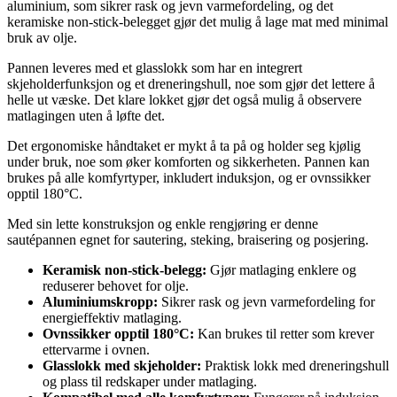
aluminium, som sikrer rask og jevn varmefordeling, og det
keramiske non-stick-belegget gjør det mulig å lage mat med minimal
bruk av olje.
Pannen leveres med et glasslokk som har en integrert
skjeholderfunksjon og et dreneringshull, noe som gjør det lettere å
helle ut væske. Det klare lokket gjør det også mulig å observere
matlagingen uten å løfte det.
Det ergonomiske håndtaket er mykt å ta på og holder seg kjølig
under bruk, noe som øker komforten og sikkerheten. Pannen kan
brukes på alle komfyrtyper, inkludert induksjon, og er ovnssikker
opptil 180°C.
Med sin lette konstruksjon og enkle rengjøring er denne
sautépannen egnet for sautering, steking, braisering og posjering.
Keramisk non-stick-belegg:
Gjør matlaging enklere og
reduserer behovet for olje.
Aluminiumskropp:
Sikrer rask og jevn varmefordeling for
energieffektiv matlaging.
Ovnssikker opptil 180°C:
Kan brukes til retter som krever
ettervarme i ovnen.
Glasslokk med skjeholder:
Praktisk lokk med dreneringshull
og plass til redskaper under matlaging.