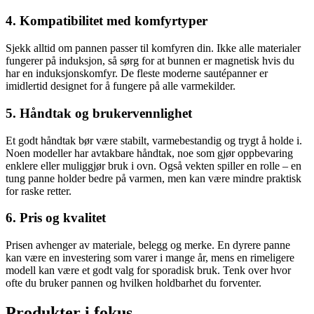
4. Kompatibilitet med komfyrtyper
Sjekk alltid om pannen passer til komfyren din. Ikke alle materialer
fungerer på induksjon, så sørg for at bunnen er magnetisk hvis du
har en induksjonskomfyr. De fleste moderne sautépanner er
imidlertid designet for å fungere på alle varmekilder.
5. Håndtak og brukervennlighet
Et godt håndtak bør være stabilt, varmebestandig og trygt å holde i.
Noen modeller har avtakbare håndtak, noe som gjør oppbevaring
enklere eller muliggjør bruk i ovn. Også vekten spiller en rolle – en
tung panne holder bedre på varmen, men kan være mindre praktisk
for raske retter.
6. Pris og kvalitet
Prisen avhenger av materiale, belegg og merke. En dyrere panne
kan være en investering som varer i mange år, mens en rimeligere
modell kan være et godt valg for sporadisk bruk. Tenk over hvor
ofte du bruker pannen og hvilken holdbarhet du forventer.
Produkter i fokus