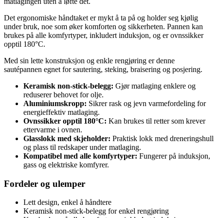
matlagingen uten å løfte det.
Det ergonomiske håndtaket er mykt å ta på og holder seg kjølig
under bruk, noe som øker komforten og sikkerheten. Pannen kan
brukes på alle komfyrtyper, inkludert induksjon, og er ovnssikker
opptil 180°C.
Med sin lette konstruksjon og enkle rengjøring er denne
sautépannen egnet for sautering, steking, braisering og posjering.
Keramisk non-stick-belegg:
Gjør matlaging enklere og
reduserer behovet for olje.
Aluminiumskropp:
Sikrer rask og jevn varmefordeling for
energieffektiv matlaging.
Ovnssikker opptil 180°C:
Kan brukes til retter som krever
ettervarme i ovnen.
Glasslokk med skjeholder:
Praktisk lokk med dreneringshull
og plass til redskaper under matlaging.
Kompatibel med alle komfyrtyper:
Fungerer på induksjon,
gass og elektriske komfyrer.
Fordeler og ulemper
Lett design, enkel å håndtere
Keramisk non-stick-belegg for enkel rengjøring