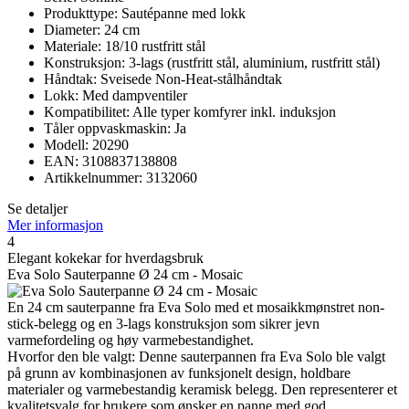
Produkttype: Sautépanne med lokk
Diameter: 24 cm
Materiale: 18/10 rustfritt stål
Konstruksjon: 3-lags (rustfritt stål, aluminium, rustfritt stål)
Håndtak: Sveisede Non-Heat-stålhåndtak
Lokk: Med dampventiler
Kompatibilitet: Alle typer komfyrer inkl. induksjon
Tåler oppvaskmaskin: Ja
Modell: 20290
EAN: 3108837138808
Artikkelnummer: 3132060
Se detaljer
Mer informasjon
4
Elegant kokekar for hverdagsbruk
Eva Solo Sauterpanne Ø 24 cm - Mosaic
En 24 cm sauterpanne fra Eva Solo med et mosaikkmønstret non-
stick-belegg og en 3-lags konstruksjon som sikrer jevn
varmefordeling og høy varmebestandighet.
Hvorfor den ble valgt: Denne sauterpannen fra Eva Solo ble valgt
på grunn av kombinasjonen av funksjonelt design, holdbare
materialer og varmebestandig keramisk belegg. Den representerer et
kvalitetsvalg for brukere som ønsker en panne med god