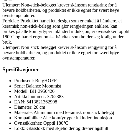
Ulemper: Non-stick-belegget krever skånsom rengjøring for å
bevare holdbarheten, og produktet er ikke egnet for svært høye
ovnstemperaturer.
Fordeler: Produktet har et lett design som er enkelt å håndtere, et
keramisk non-stick-belegg som gjør rengjøringen enklere, kan
brukes på alle komfyrtyper inkludert induksjon, er ovnssikkert opptil
180°C og har et ergonomisk håndtak som holder seg kjølig under
bruk.
Ulemper: Non-stick-belegget krever skånsom rengjøring for å
bevare holdbarheten, og produktet er ikke egnet for svært høye
ovnstemperaturer.
Spesifikasjoner
Produsent: BergHOFF
Serie: Balance Moonmist
Modell: BH-3950426
Artikkelnummer: 3262383
EAN: 5413821362908
Diameter: 26 cm
Materiale: Aluminium med keramisk non-stick-belegg
Kompatibilitet: Alle komfyrtyper inkludert induksjon
Ovnssikkerhet: Opptil 180°C
Lokk: Glasslokk med skjeholder og dreneringshull