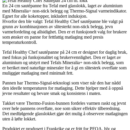
En 24 cm sautépanne fra Tefal med glasslokk, laget av aluminium
med Mineralia+ non-stick belegg og Thermo-Signal varmeindikator.
Egnet for alle koketopper, inkludert induksjon.
Hvorfor den ble valgt: Tefal Healthy Chef sautépanne ble valgt på
grunn av kombinasjonen av slitesterkt non-stick belegg, jevn
varmefordeling og allsidighet. Den er et funksjonelt valg for brukere
som ønsker en panne for fettfattig matlaging med presis
temperaturkontroll.
Tefal Healthy Chef sautépanne på 24 cm er designet for daglig bruk,
med fokus på funksjonalitet og brukervennlighet. Den er laget av
aluminium og utstyrt med Tefals Mineralia+ non-stick belegg, som
er beriket med naturlige mineraler for å gi en slitesterk overflate som
muliggjør matlaging med minimalt fett.
Pannen har Thermo-Signal-teknologi som viser når den har nådd
den ideelle temperaturen for matlaging. Dette hjelper med å oppnå
jevne resultater og bevare smak og konsistens i maten.
Takket være Thermo-Fusion-bunnen fordeles varmen raskt og jevnt
over hele pannens overflate, noe som sikrer effektiv tilberedning.
Det medfølgende glasslokket gjør det mulig å observere matlagingen
uten å løfte lokket.
Produktet er produsert i Frankrike og er fritt for PFOA, bly og