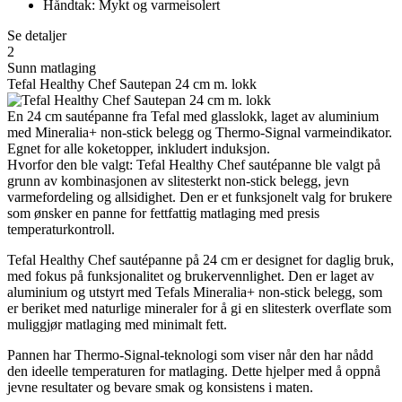
Håndtak: Mykt og varmeisolert
Se detaljer
2
Sunn matlaging
Tefal Healthy Chef Sautepan 24 cm m. lokk
En 24 cm sautépanne fra Tefal med glasslokk, laget av aluminium
med Mineralia+ non-stick belegg og Thermo-Signal varmeindikator.
Egnet for alle koketopper, inkludert induksjon.
Hvorfor den ble valgt: Tefal Healthy Chef sautépanne ble valgt på
grunn av kombinasjonen av slitesterkt non-stick belegg, jevn
varmefordeling og allsidighet. Den er et funksjonelt valg for brukere
som ønsker en panne for fettfattig matlaging med presis
temperaturkontroll.
Tefal Healthy Chef sautépanne på 24 cm er designet for daglig bruk,
med fokus på funksjonalitet og brukervennlighet. Den er laget av
aluminium og utstyrt med Tefals Mineralia+ non-stick belegg, som
er beriket med naturlige mineraler for å gi en slitesterk overflate som
muliggjør matlaging med minimalt fett.
Pannen har Thermo-Signal-teknologi som viser når den har nådd
den ideelle temperaturen for matlaging. Dette hjelper med å oppnå
jevne resultater og bevare smak og konsistens i maten.