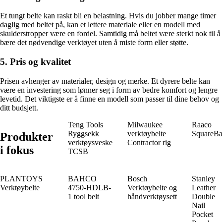
Et tungt belte kan raskt bli en belastning. Hvis du jobber mange timer
daglig med beltet på, kan et lettere materiale eller en modell med
skulderstropper være en fordel. Samtidig må beltet være sterkt nok til å
bære det nødvendige verktøyet uten å miste form eller støtte.
5. Pris og kvalitet
Prisen avhenger av materialer, design og merke. Et dyrere belte kan
være en investering som lønner seg i form av bedre komfort og lengre
levetid. Det viktigste er å finne en modell som passer til dine behov og
ditt budsjett.
Teng Tools
Milwaukee
Raaco
Ryggsekk
verktøybelte
SquareB
Produkter
verktøysveske
Contractor rig
i fokus
TCSB
PLANTOYS
BAHCO
Bosch
Stanley
Verktøybelte
4750-HDLB-
Verktøybelte og
Leather
1 tool belt
håndverktøysett
Double
Nail
Pocket