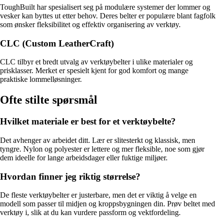
ToughBuilt har spesialisert seg på modulære systemer der lommer og
vesker kan byttes ut etter behov. Deres belter er populære blant fagfolk
som ønsker fleksibilitet og effektiv organisering av verktøy.
CLC (Custom LeatherCraft)
CLC tilbyr et bredt utvalg av verktøybelter i ulike materialer og
prisklasser. Merket er spesielt kjent for god komfort og mange
praktiske lommelløsninger.
Ofte stilte spørsmål
Hvilket materiale er best for et verktøybelte?
Det avhenger av arbeidet ditt. Lær er slitesterkt og klassisk, men
tyngre. Nylon og polyester er lettere og mer fleksible, noe som gjør
dem ideelle for lange arbeidsdager eller fuktige miljøer.
Hvordan finner jeg riktig størrelse?
De fleste verktøybelter er justerbare, men det er viktig å velge en
modell som passer til midjen og kroppsbygningen din. Prøv beltet med
verktøy i, slik at du kan vurdere passform og vektfordeling.