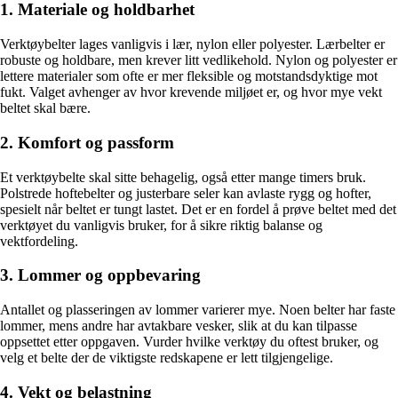
1. Materiale og holdbarhet
Verktøybelter lages vanligvis i lær, nylon eller polyester. Lærbelter er
robuste og holdbare, men krever litt vedlikehold. Nylon og polyester er
lettere materialer som ofte er mer fleksible og motstandsdyktige mot
fukt. Valget avhenger av hvor krevende miljøet er, og hvor mye vekt
beltet skal bære.
2. Komfort og passform
Et verktøybelte skal sitte behagelig, også etter mange timers bruk.
Polstrede hoftebelter og justerbare seler kan avlaste rygg og hofter,
spesielt når beltet er tungt lastet. Det er en fordel å prøve beltet med det
verktøyet du vanligvis bruker, for å sikre riktig balanse og
vektfordeling.
3. Lommer og oppbevaring
Antallet og plasseringen av lommer varierer mye. Noen belter har faste
lommer, mens andre har avtakbare vesker, slik at du kan tilpasse
oppsettet etter oppgaven. Vurder hvilke verktøy du oftest bruker, og
velg et belte der de viktigste redskapene er lett tilgjengelige.
4. Vekt og belastning