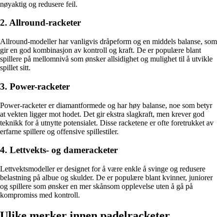
nøyaktig og redusere feil.
2. Allround-racketer
Allround-modeller har vanligvis dråpeform og en middels balanse, som
gir en god kombinasjon av kontroll og kraft. De er populære blant
spillere på mellomnivå som ønsker allsidighet og mulighet til å utvikle
spillet sitt.
3. Power-racketer
Power-racketer er diamantformede og har høy balanse, noe som betyr
at vekten ligger mot hodet. Det gir ekstra slagkraft, men krever god
teknikk for å utnytte potensialet. Disse racketene er ofte foretrukket av
erfarne spillere og offensive spillestiler.
4. Lettvekts- og dameracketer
Lettvektsmodeller er designet for å være enkle å svinge og redusere
belastning på albue og skulder. De er populære blant kvinner, juniorer
og spillere som ønsker en mer skånsom opplevelse uten å gå på
kompromiss med kontroll.
Ulike merker innen padelracketer