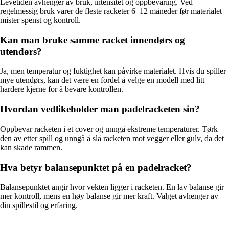
Levetiden avhenger av bruk, intensitet og oppbevaring. Ved
regelmessig bruk varer de fleste racketer 6–12 måneder før materialet
mister spenst og kontroll.
Kan man bruke samme racket innendørs og
utendørs?
Ja, men temperatur og fuktighet kan påvirke materialet. Hvis du spiller
mye utendørs, kan det være en fordel å velge en modell med litt
hardere kjerne for å bevare kontrollen.
Hvordan vedlikeholder man padelracketen sin?
Oppbevar racketen i et cover og unngå ekstreme temperaturer. Tørk
den av etter spill og unngå å slå racketen mot vegger eller gulv, da det
kan skade rammen.
Hva betyr balansepunktet på en padelracket?
Balansepunktet angir hvor vekten ligger i racketen. En lav balanse gir
mer kontroll, mens en høy balanse gir mer kraft. Valget avhenger av
din spillestil og erfaring.