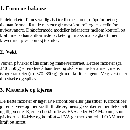
1. Form og balanse
Padelracketer finnes vanligvis i tre former: rund, dråpeformet og
diamantformet. Runde racketer gir mest kontroll og er ideelle for
nybegynnere. Dråpeformede modeller balanserer mellom kontroll og
kraft, mens diamantformede racketer gir maksimal slagkraft, men
krever mer presisjon og teknikk.
2. Vekt
Vekten påvirker både kraft og manøvrerbarhet. Lettere racketer (ca.
340–360 g) er enklere å håndtere og skånsomme for armen, mens
tyngre racketer (ca. 370–390 g) gir mer kraft i slagene. Velg vekt etter
din styrke og spillestil.
3. Materiale og kjerne
De fleste racketer er laget av karbonfiber eller glassfiber. Karbonfiber
gir en stivere og mer kraftfull følelse, mens glassfiber er mer fleksibelt
og tilgivende. Kjernen består ofte av EVA- eller FOAM-skum, som
påvirker ballfølelse og komfort – EVA gir mer kontroll, FOAM mer
kraft og sprett.