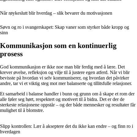
Når røykeslutt blir hverdag – slik bevarer du motivasjonen
Søvn og ro i svangerskapet: Skap vaner som styrker både kropp og
sinn
Kommunikasjon som en kontinuerlig
prosess
God kommunikasjon er ikke noe man blir ferdig med å lære. Det
krever øvelse, refleksjon og vilje til å justere egen atferd. Når vi blir
bevisste på hvordan vi selv kommuniserer, og hvordan det påvirker
andre, tar vi et viktig steg mot mer balanserte og tillitsfulle relasjoner.
Et samarbeid i balanse handler i bunn og grunn om å skape et rom der
alle føler seg hørt, respektert og motivert til å bidra. Det er der de
sterkeste relasjonene oppstår – og der både mennesker og resultater får
mulighet til å blomstre.
Slipp kontrollen: Lær å akseptere det du ikke kan endre – og finn ro i
hverdagen