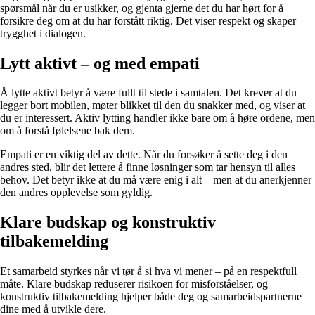
spørsmål når du er usikker, og gjenta gjerne det du har hørt for å
forsikre deg om at du har forstått riktig. Det viser respekt og skaper
trygghet i dialogen.
Lytt aktivt – og med empati
Å lytte aktivt betyr å være fullt til stede i samtalen. Det krever at du
legger bort mobilen, møter blikket til den du snakker med, og viser at
du er interessert. Aktiv lytting handler ikke bare om å høre ordene, men
om å forstå følelsene bak dem.
Empati er en viktig del av dette. Når du forsøker å sette deg i den
andres sted, blir det lettere å finne løsninger som tar hensyn til alles
behov. Det betyr ikke at du må være enig i alt – men at du anerkjenner
den andres opplevelse som gyldig.
Klare budskap og konstruktiv
tilbakemelding
Et samarbeid styrkes når vi tør å si hva vi mener – på en respektfull
måte. Klare budskap reduserer risikoen for misforståelser, og
konstruktiv tilbakemelding hjelper både deg og samarbeidspartnerne
dine med å utvikle dere.