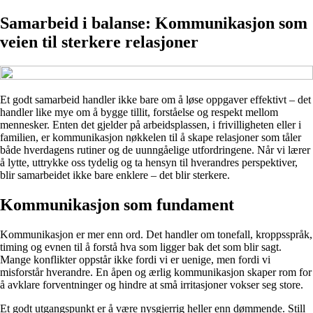
Samarbeid i balanse: Kommunikasjon som
veien til sterkere relasjoner
Et godt samarbeid handler ikke bare om å løse oppgaver effektivt – det
handler like mye om å bygge tillit, forståelse og respekt mellom
mennesker. Enten det gjelder på arbeidsplassen, i frivilligheten eller i
familien, er kommunikasjon nøkkelen til å skape relasjoner som tåler
både hverdagens rutiner og de uunngåelige utfordringene. Når vi lærer
å lytte, uttrykke oss tydelig og ta hensyn til hverandres perspektiver,
blir samarbeidet ikke bare enklere – det blir sterkere.
Kommunikasjon som fundament
Kommunikasjon er mer enn ord. Det handler om tonefall, kroppsspråk,
timing og evnen til å forstå hva som ligger bak det som blir sagt.
Mange konflikter oppstår ikke fordi vi er uenige, men fordi vi
misforstår hverandre. En åpen og ærlig kommunikasjon skaper rom for
å avklare forventninger og hindre at små irritasjoner vokser seg store.
Et godt utgangspunkt er å være nysgjerrig heller enn dømmende. Still