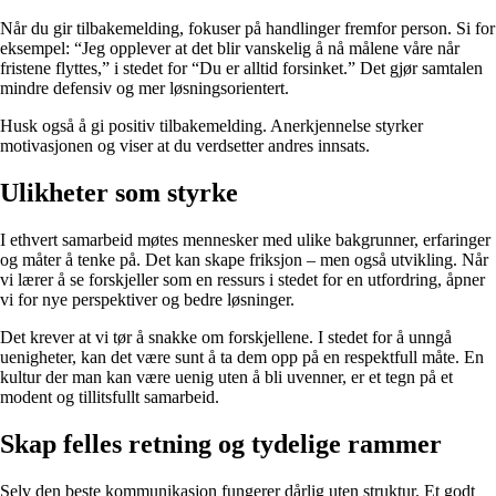
Når du gir tilbakemelding, fokuser på handlinger fremfor person. Si for
eksempel: “Jeg opplever at det blir vanskelig å nå målene våre når
fristene flyttes,” i stedet for “Du er alltid forsinket.” Det gjør samtalen
mindre defensiv og mer løsningsorientert.
Husk også å gi positiv tilbakemelding. Anerkjennelse styrker
motivasjonen og viser at du verdsetter andres innsats.
Ulikheter som styrke
I ethvert samarbeid møtes mennesker med ulike bakgrunner, erfaringer
og måter å tenke på. Det kan skape friksjon – men også utvikling. Når
vi lærer å se forskjeller som en ressurs i stedet for en utfordring, åpner
vi for nye perspektiver og bedre løsninger.
Det krever at vi tør å snakke om forskjellene. I stedet for å unngå
uenigheter, kan det være sunt å ta dem opp på en respektfull måte. En
kultur der man kan være uenig uten å bli uvenner, er et tegn på et
modent og tillitsfullt samarbeid.
Skap felles retning og tydelige rammer
Selv den beste kommunikasjon fungerer dårlig uten struktur. Et godt