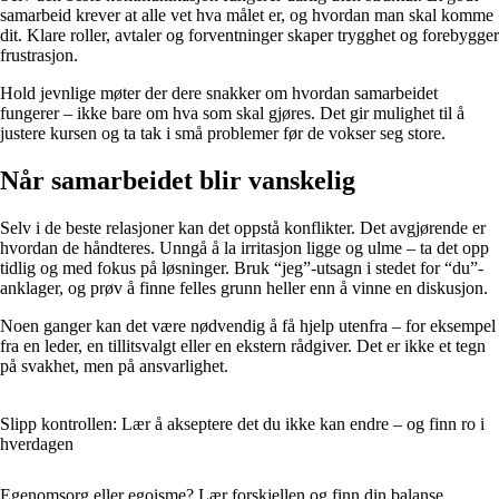
samarbeid krever at alle vet hva målet er, og hvordan man skal komme
dit. Klare roller, avtaler og forventninger skaper trygghet og forebygger
frustrasjon.
Hold jevnlige møter der dere snakker om hvordan samarbeidet
fungerer – ikke bare om hva som skal gjøres. Det gir mulighet til å
justere kursen og ta tak i små problemer før de vokser seg store.
Når samarbeidet blir vanskelig
Selv i de beste relasjoner kan det oppstå konflikter. Det avgjørende er
hvordan de håndteres. Unngå å la irritasjon ligge og ulme – ta det opp
tidlig og med fokus på løsninger. Bruk “jeg”-utsagn i stedet for “du”-
anklager, og prøv å finne felles grunn heller enn å vinne en diskusjon.
Noen ganger kan det være nødvendig å få hjelp utenfra – for eksempel
fra en leder, en tillitsvalgt eller en ekstern rådgiver. Det er ikke et tegn
på svakhet, men på ansvarlighet.
Slipp kontrollen: Lær å akseptere det du ikke kan endre – og finn ro i
hverdagen
Egenomsorg eller egoisme? Lær forskjellen og finn din balanse