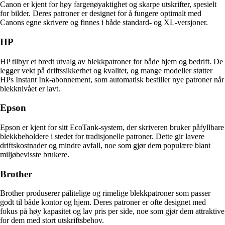
Canon er kjent for høy fargenøyaktighet og skarpe utskrifter, spesielt
for bilder. Deres patroner er designet for å fungere optimalt med
Canons egne skrivere og finnes i både standard- og XL-versjoner.
HP
HP tilbyr et bredt utvalg av blekkpatroner for både hjem og bedrift. De
legger vekt på driftssikkerhet og kvalitet, og mange modeller støtter
HPs Instant Ink-abonnement, som automatisk bestiller nye patroner når
blekknivået er lavt.
Epson
Epson er kjent for sitt EcoTank-system, der skriveren bruker påfyllbare
blekkbeholdere i stedet for tradisjonelle patroner. Dette gir lavere
driftskostnader og mindre avfall, noe som gjør dem populære blant
miljøbevisste brukere.
Brother
Brother produserer pålitelige og rimelige blekkpatroner som passer
godt til både kontor og hjem. Deres patroner er ofte designet med
fokus på høy kapasitet og lav pris per side, noe som gjør dem attraktive
for dem med stort utskriftsbehov.