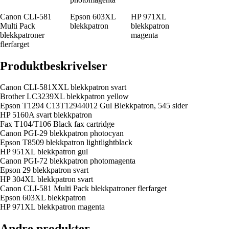
Canon CLI-581
Epson 603XL
HP 971XL
Multi Pack
blekkpatron
blekkpatron
blekkpatroner
magenta
flerfarget
Produktbeskrivelser
Canon CLI-581XXL blekkpatron svart
Brother LC3239XL blekkpatron yellow
Epson T1294 C13T12944012 Gul Blekkpatron, 545 sider
HP 5160A svart blekkpatron
Fax T104/T106 Black fax cartridge
Canon PGI-29 blekkpatron photocyan
Epson T8509 blekkpatron lightlightblack
HP 951XL blekkpatron gul
Canon PGI-72 blekkpatron photomagenta
Epson 29 blekkpatron svart
HP 304XL blekkpatron svart
Canon CLI-581 Multi Pack blekkpatroner flerfarget
Epson 603XL blekkpatron
HP 971XL blekkpatron magenta
Andre produkter