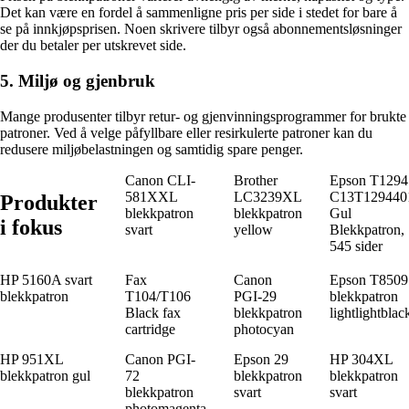
Det kan være en fordel å sammenligne pris per side i stedet for bare å
se på innkjøpsprisen. Noen skrivere tilbyr også abonnementsløsninger
der du betaler per utskrevet side.
5. Miljø og gjenbruk
Mange produsenter tilbyr retur- og gjenvinningsprogrammer for brukte
patroner. Ved å velge påfyllbare eller resirkulerte patroner kan du
redusere miljøbelastningen og samtidig spare penger.
Canon CLI-
Brother
Epson T1294
581XXL
LC3239XL
C13T129440
Produkter
blekkpatron
blekkpatron
Gul
i fokus
svart
yellow
Blekkpatron,
545 sider
HP 5160A svart
Fax
Canon
Epson T8509
blekkpatron
T104/T106
PGI-29
blekkpatron
Black fax
blekkpatron
lightlightblac
cartridge
photocyan
HP 951XL
Canon PGI-
Epson 29
HP 304XL
blekkpatron gul
72
blekkpatron
blekkpatron
blekkpatron
svart
svart
photomagenta