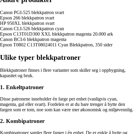
Canon PGI-525 blekkpatron svart
Epson 266 blekkpatron svart
HP 950XL blekkpatron svart
Canon CLI-526 blekkpatron cyan
Epson C13T01D300 XXL blekkpatron magenta 20.000 ark
Canon BCI-6 blekkpatron magenta
Epson T0802 C13T08024011 Cyan Blekkpatron, 350 sider
Ulike typer blekkpatroner
Blekkpatroner finnes i flere varianter som skiller seg i oppbygning,
kapasitet og bruk.
1. Enkeltpatroner
Disse patronene inneholder én farge per enhet (vanligvis cyan,
magenta, gul eller svart). Fordelen er at du bare trenger å bytte den
fargen som er tom, noe som kan være mer økonomisk og miljøvennlig.
2. Kombipatroner
Kombipatroner samler flere farger i én enhet. De er enkle å bytte og