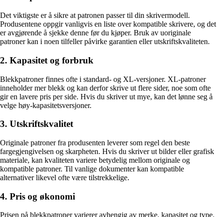
Det viktigste er å sikre at patronen passer til din skrivermodell.
Produsentene oppgir vanligvis en liste over kompatible skrivere, og det
er avgjørende å sjekke denne før du kjøper. Bruk av uoriginale
patroner kan i noen tilfeller påvirke garantien eller utskriftskvaliteten.
2. Kapasitet og forbruk
Blekkpatroner finnes ofte i standard- og XL-versjoner. XL-patroner
inneholder mer blekk og kan derfor skrive ut flere sider, noe som ofte
gir en lavere pris per side. Hvis du skriver ut mye, kan det lønne seg å
velge høy-kapasitetsversjoner.
3. Utskriftskvalitet
Originale patroner fra produsenten leverer som regel den beste
fargegjengivelsen og skarpheten. Hvis du skriver ut bilder eller grafisk
materiale, kan kvaliteten variere betydelig mellom originale og
kompatible patroner. Til vanlige dokumenter kan kompatible
alternativer likevel ofte være tilstrekkelige.
4. Pris og økonomi
Prisen på blekkpatroner varierer avhengig av merke, kapasitet og type.