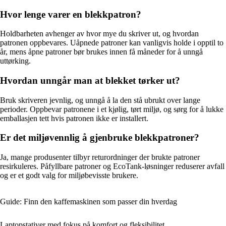
Hvor lenge varer en blekkpatron?
Holdbarheten avhenger av hvor mye du skriver ut, og hvordan
patronen oppbevares. Uåpnede patroner kan vanligvis holde i opptil to
år, mens åpne patroner bør brukes innen få måneder for å unngå
uttørking.
Hvordan unngår man at blekket tørker ut?
Bruk skriveren jevnlig, og unngå å la den stå ubrukt over lange
perioder. Oppbevar patronene i et kjølig, tørt miljø, og sørg for å lukke
emballasjen tett hvis patronen ikke er installert.
Er det miljøvennlig å gjenbruke blekkpatroner?
Ja, mange produsenter tilbyr returordninger der brukte patroner
resirkuleres. Påfyllbare patroner og EcoTank-løsninger reduserer avfall
og er et godt valg for miljøbevisste brukere.
Guide: Finn den kaffemaskinen som passer din hverdag
Laptopstativer med fokus på komfort og fleksibilitet