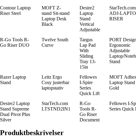
Contour Laptop
MOFT Z-
Desire2
StarTech.com
Riser Steel
stand Sit-stand
Laptop
ADJ-LAPTO
Laptop Desk
Stand
RISER
Black
Vertical
Adjustable
R-Go Tools R-
Twelve South
Targus
PORT Design
Go Riser DUO
Curve
Lap Pad
Ergonomic
With
Adjustable
Sliding
Laptop/Note
Tray 13-
Stand
15in
Razer Laptop
Leitz Ergo
Fellowes
MOFT Adhes
Stand
Cosy justerbar
I-Spire
Laptop Stand 
laptopstativ
Series
Gold
Quick Lift
Desire2 Laptop
StarTech.com
R-Go
Fellowes I-Sp
Stand Supreme
LTSTND2IN1
Tools R-
Series Quick 
Dual Pivot Plus
Go Riser
Silver
Document
Produktbeskrivelser