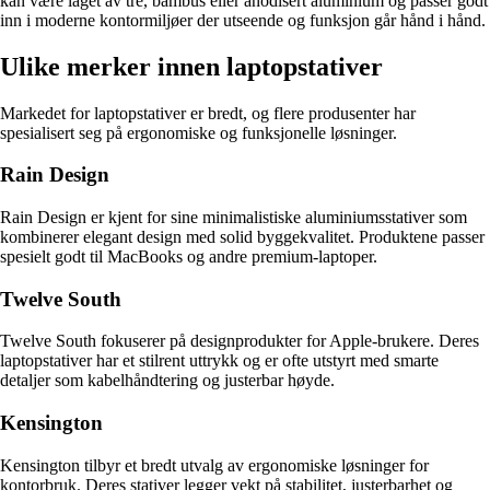
kan være laget av tre, bambus eller anodisert aluminium og passer godt
inn i moderne kontormiljøer der utseende og funksjon går hånd i hånd.
Ulike merker innen laptopstativer
Markedet for laptopstativer er bredt, og flere produsenter har
spesialisert seg på ergonomiske og funksjonelle løsninger.
Rain Design
Rain Design er kjent for sine minimalistiske aluminiumsstativer som
kombinerer elegant design med solid byggekvalitet. Produktene passer
spesielt godt til MacBooks og andre premium-laptoper.
Twelve South
Twelve South fokuserer på designprodukter for Apple-brukere. Deres
laptopstativer har et stilrent uttrykk og er ofte utstyrt med smarte
detaljer som kabelhåndtering og justerbar høyde.
Kensington
Kensington tilbyr et bredt utvalg av ergonomiske løsninger for
kontorbruk. Deres stativer legger vekt på stabilitet, justerbarhet og