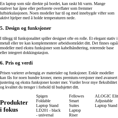
En laptop som står direkte på bordet, kan raskt bli varm. Mange
stativer har åpne eller perforerte overflater som fremmer
luftsirkulasjonen. Noen modeller har til og med innebygde vifter som
aktivt hjelper med å holde temperaturen nede.
5. Design og funksjoner
I tillegg til funksjonalitet spiller designet ofte en rolle. Et elegant stativ i
metall eller tre kan komplementere arbeidsområdet ditt. Det finnes også
modeller med ekstra funksjoner som kabelhåndtering, roterende base
eller integrert dokkingstasjon.
6. Pris og verdi
Prisen varierer avhengig av materialer og funksjoner. Enkle modeller
kan fås for noen hundre kroner, mens premium-versjoner med avansert
justering og ekstra funksjoner koster mer. Vurder hvor mye fleksibilitet
og kvalitet du trenger i forhold til budsjettet ditt.
Spigen
Fellowes
ALOGIC Elit
Foldable
Smart
Adjustable
Produkter
Laptop Stand
Suites
Laptop Stand
i fokus
LD201 - black
Laptop
- universal
Riser