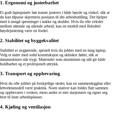
1. Ergonomi og justerbarhet
Et godt laptopstativ bør kunne justeres i både høyde og vinkel, slik at
du kan tilpasse skjermens posisjon til din arbeidsstilling. Det hjelper
med å unngå spenninger i nakke og skuldre. Hvis du ofte veksler
mellom sittende og stående arbeid, kan en modell med fleksibel
høydejustering være en fordel.
2. Stabilitet og byggekvalitet
Stabilitet er avgjørende, spesielt hvis du jobber med en tung laptop.
Velg et stativ med solid konstruksjon og sklisikre føtter, slik at
datamaskinen står trygt. Materialer som aluminium og stål gir både
holdbarhet og et profesjonelt uttrykk.
3. Transport og oppbevaring
Hvis du ofte jobber på forskjellige steder, kan en sammenleggbar eller
lettvektsmodell være praktisk. Noen stativer kan foldes flatt sammen
og oppbevares i vesken, mens andre er mer stasjonære og egner seg
best til faste arbeidsplasser.
4. Kjøling og ventilasjon