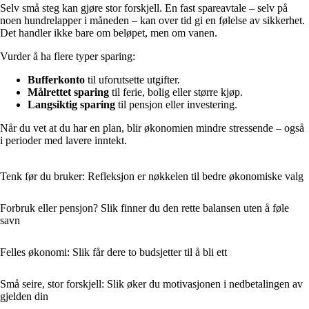
Selv små steg kan gjøre stor forskjell. En fast spareavtale – selv på
noen hundrelapper i måneden – kan over tid gi en følelse av sikkerhet.
Det handler ikke bare om beløpet, men om vanen.
Vurder å ha flere typer sparing:
Bufferkonto
til uforutsette utgifter.
Målrettet sparing
til ferie, bolig eller større kjøp.
Langsiktig sparing
til pensjon eller investering.
Når du vet at du har en plan, blir økonomien mindre stressende – også
i perioder med lavere inntekt.
Tenk før du bruker: Refleksjon er nøkkelen til bedre økonomiske valg
Forbruk eller pensjon? Slik finner du den rette balansen uten å føle
savn
Felles økonomi: Slik får dere to budsjetter til å bli ett
Små seire, stor forskjell: Slik øker du motivasjonen i nedbetalingen av
gjelden din