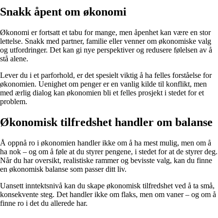
Snakk åpent om økonomi
Økonomi er fortsatt et tabu for mange, men åpenhet kan være en stor
lettelse. Snakk med partner, familie eller venner om økonomiske valg
og utfordringer. Det kan gi nye perspektiver og redusere følelsen av å
stå alene.
Lever du i et parforhold, er det spesielt viktig å ha felles forståelse for
økonomien. Uenighet om penger er en vanlig kilde til konflikt, men
med ærlig dialog kan økonomien bli et felles prosjekt i stedet for et
problem.
Økonomisk tilfredshet handler om balanse
Å oppnå ro i økonomien handler ikke om å ha mest mulig, men om å
ha nok – og om å føle at du styrer pengene, i stedet for at de styrer deg.
Når du har oversikt, realistiske rammer og bevisste valg, kan du finne
en økonomisk balanse som passer ditt liv.
Uansett inntektsnivå kan du skape økonomisk tilfredshet ved å ta små,
konsekvente steg. Det handler ikke om flaks, men om vaner – og om å
finne ro i det du allerede har.