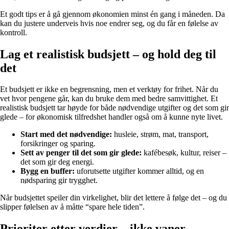
Et godt tips er å gå gjennom økonomien minst én gang i måneden. Da
kan du justere underveis hvis noe endrer seg, og du får en følelse av
kontroll.
Lag et realistisk budsjett – og hold deg til
det
Et budsjett er ikke en begrensning, men et verktøy for frihet. Når du
vet hvor pengene går, kan du bruke dem med bedre samvittighet. Et
realistisk budsjett tar høyde for både nødvendige utgifter og det som gir
glede – for økonomisk tilfredshet handler også om å kunne nyte livet.
Start med det nødvendige:
husleie, strøm, mat, transport,
forsikringer og sparing.
Sett av penger til det som gir glede:
kafébesøk, kultur, reiser –
det som gir deg energi.
Bygg en buffer:
uforutsette utgifter kommer alltid, og en
nødsparing gir trygghet.
Når budsjettet speiler din virkelighet, blir det lettere å følge det – og du
slipper følelsen av å måtte “spare hele tiden”.
Prioriter etter verdier – ikke vaner