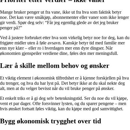
Mange bruker penger ut fra vane, ikke ut fra hva som faktisk betyr
noe. Det kan være småkjøp, abonnementer eller vaner som ikke lenger
gir verdi. Spør deg selv: “Får jeg egentlig glede av det jeg bruker
penger på?”
Ved å justere forbruket etter hva som virkelig betyr noe for deg, kan du
frigjøre midler uten å føle avsavn. Kanskje betyr tid med familie mer
enn nye klær – eller ro i hverdagen mer enn dyre dingser. Når
økonomien gjenspeiler verdiene dine, føles den mer meningsfull.
Lær å skille mellom behov og ønsker
Et viktig element i økonomisk tilfredshet er å kjenne forskjellen på hva
du trenger, og hva du har lyst på. Det betyr ikke at du skal nekte deg
alt, men at du velger bevisst når du vil bruke penger på ønsker.
Et enkelt triks er å gi deg selv betenkningstid. Ser du noe du vil kjøpe,
vent et par dager. Ofte forsvinner lysten, og du sparer pengene – men
hvis ønsket fortsatt føles viktig, kan du kjøpe med god samvittighet.
Bygg økonomisk trygghet over tid