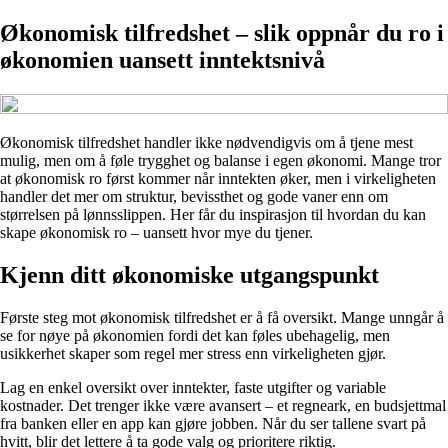
Økonomisk tilfredshet – slik oppnår du ro i
økonomien uansett inntektsnivå
Økonomisk tilfredshet handler ikke nødvendigvis om å tjene mest
mulig, men om å føle trygghet og balanse i egen økonomi. Mange tror
at økonomisk ro først kommer når inntekten øker, men i virkeligheten
handler det mer om struktur, bevissthet og gode vaner enn om
størrelsen på lønnsslippen. Her får du inspirasjon til hvordan du kan
skape økonomisk ro – uansett hvor mye du tjener.
Kjenn ditt økonomiske utgangspunkt
Første steg mot økonomisk tilfredshet er å få oversikt. Mange unngår å
se for nøye på økonomien fordi det kan føles ubehagelig, men
usikkerhet skaper som regel mer stress enn virkeligheten gjør.
Lag en enkel oversikt over inntekter, faste utgifter og variable
kostnader. Det trenger ikke være avansert – et regneark, en budsjettmal
fra banken eller en app kan gjøre jobben. Når du ser tallene svart på
hvitt, blir det lettere å ta gode valg og prioritere riktig.