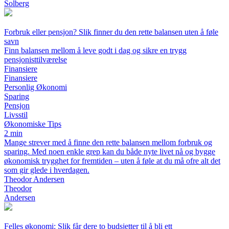
Solberg
Forbruk eller pensjon? Slik finner du den rette balansen uten å føle
savn
Finn balansen mellom å leve godt i dag og sikre en trygg
pensjonisttilværelse
Finansiere
Finansiere
Personlig Økonomi
Sparing
Pensjon
Livsstil
Økonomiske Tips
2 min
Mange strever med å finne den rette balansen mellom forbruk og
sparing. Med noen enkle grep kan du både nyte livet nå og bygge
økonomisk trygghet for fremtiden – uten å føle at du må ofre alt det
som gir glede i hverdagen.
Theodor Andersen
Theodor
Andersen
Felles økonomi: Slik får dere to budsjetter til å bli ett