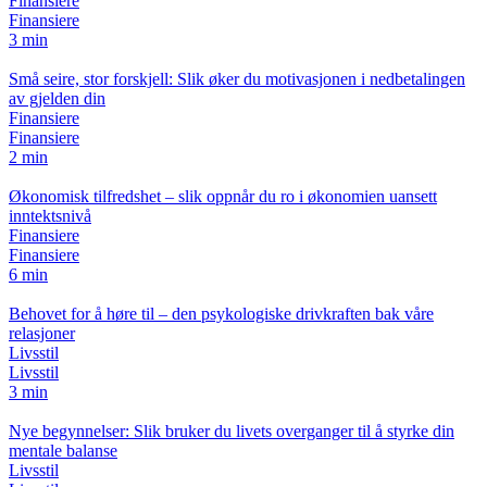
Finansiere
Finansiere
3 min
Små seire, stor forskjell: Slik øker du motivasjonen i nedbetalingen
av gjelden din
Finansiere
Finansiere
2 min
Økonomisk tilfredshet – slik oppnår du ro i økonomien uansett
inntektsnivå
Finansiere
Finansiere
6 min
Behovet for å høre til – den psykologiske drivkraften bak våre
relasjoner
Livsstil
Livsstil
3 min
Nye begynnelser: Slik bruker du livets overganger til å styrke din
mentale balanse
Livsstil