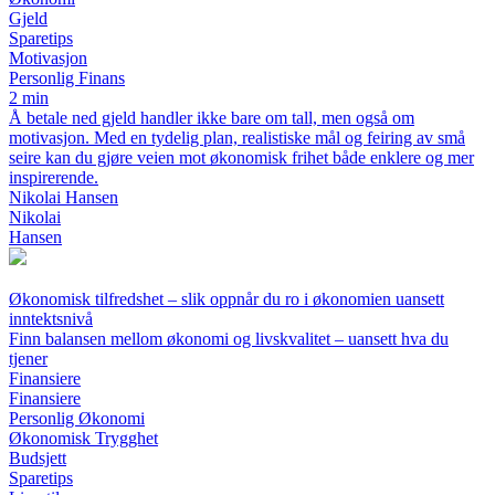
Gjeld
Sparetips
Motivasjon
Personlig Finans
2 min
Å betale ned gjeld handler ikke bare om tall, men også om
motivasjon. Med en tydelig plan, realistiske mål og feiring av små
seire kan du gjøre veien mot økonomisk frihet både enklere og mer
inspirerende.
Nikolai Hansen
Nikolai
Hansen
Økonomisk tilfredshet – slik oppnår du ro i økonomien uansett
inntektsnivå
Finn balansen mellom økonomi og livskvalitet – uansett hva du
tjener
Finansiere
Finansiere
Personlig Økonomi
Økonomisk Trygghet
Budsjett
Sparetips