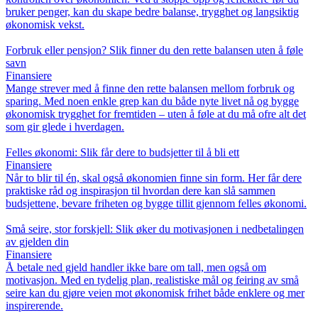
bruker penger, kan du skape bedre balanse, trygghet og langsiktig
økonomisk vekst.
Forbruk eller pensjon? Slik finner du den rette balansen uten å føle
savn
Finansiere
Mange strever med å finne den rette balansen mellom forbruk og
sparing. Med noen enkle grep kan du både nyte livet nå og bygge
økonomisk trygghet for fremtiden – uten å føle at du må ofre alt det
som gir glede i hverdagen.
Felles økonomi: Slik får dere to budsjetter til å bli ett
Finansiere
Når to blir til én, skal også økonomien finne sin form. Her får dere
praktiske råd og inspirasjon til hvordan dere kan slå sammen
budsjettene, bevare friheten og bygge tillit gjennom felles økonomi.
Små seire, stor forskjell: Slik øker du motivasjonen i nedbetalingen
av gjelden din
Finansiere
Å betale ned gjeld handler ikke bare om tall, men også om
motivasjon. Med en tydelig plan, realistiske mål og feiring av små
seire kan du gjøre veien mot økonomisk frihet både enklere og mer
inspirerende.