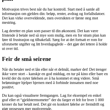
Motivasjon trives best når du har kontroll. Start med å samle all
informasjon om gjelden din: beløp, renter, avdrag og forfallsdatoer.
Det kan virke overveldende, men oversikten er første steg mot
mestring.
Lag deretter en plan som passer til din økonomi. Det kan være
fristende å betale ned så mye som mulig, men en for stram plan kan
føre til frustrasjon og tilbakefall. Sørg for at det fortsatt er rom for
uforutsette utgifter og litt hverdagsglede – det gjør det lettere å holde
ut over tid.
Feir de små seirene
Når du betaler ned et lån eller når et delmål, marker det! Det trenger
ikke være stort – kanskje en god middag, en tur på kino eller bare en
kveld der du nyter følelsen av å ha kommet et steg videre. Små
belønninger hjelper hjernen med å forbinde innsatsen med noe
positivt.
Du kan også visualisere fremgangen. Lag for eksempel en enkel
graf eller et “gjeldstermometer” der du farger et felt for hver 1 000
kroner du har betalt ned. Det gir en konkret følelse av fremdrift og
gjør prosessen mer motiverende.