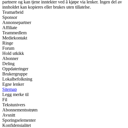
partnere og kan tjene inntekter ved å kjøpe via lenker. Ingen del av
innholdet kan kopieres eller brukes uten tillatelse.
Teamarbeid
Sponsor
Annonsepartner
Affiliate
Teammedlem
Mediekontakt
Ringe
Forum
Hold utkikk
Abonner
Deling
Oppdateringer
Brukergruppe
Lokalbefolkning
Egne lenker
Sitemap
Legg merke til
Fil
Tekstunivers
Abonnementsstrøm
Avsnitt
Sporingselementer
Konfidensialitet