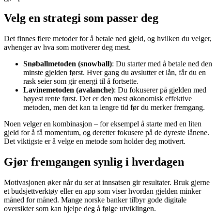
Velg en strategi som passer deg
Det finnes flere metoder for å betale ned gjeld, og hvilken du velger,
avhenger av hva som motiverer deg mest.
Snøballmetoden (snowball)
: Du starter med å betale ned den
minste gjelden først. Hver gang du avslutter et lån, får du en
rask seier som gir energi til å fortsette.
Lavinemetoden (avalanche)
: Du fokuserer på gjelden med
høyest rente først. Det er den mest økonomisk effektive
metoden, men det kan ta lengre tid før du merker fremgang.
Noen velger en kombinasjon – for eksempel å starte med en liten
gjeld for å få momentum, og deretter fokusere på de dyreste lånene.
Det viktigste er å velge en metode som holder deg motivert.
Gjør fremgangen synlig i hverdagen
Motivasjonen øker når du ser at innsatsen gir resultater. Bruk gjerne
et budsjettverktøy eller en app som viser hvordan gjelden minker
måned for måned. Mange norske banker tilbyr gode digitale
oversikter som kan hjelpe deg å følge utviklingen.