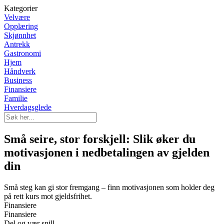
Kategorier
Velvære
Opplæring
Skjønnhet
Antrekk
Gastronomi
Hjem
Håndverk
Business
Finansiere
Familie
Hverdagsglede
Små seire, stor forskjell: Slik øker du
motivasjonen i nedbetalingen av gjelden
din
Små steg kan gi stor fremgang – finn motivasjonen som holder deg
på rett kurs mot gjeldsfrihet.
Finansiere
Finansiere
Del og vær snill