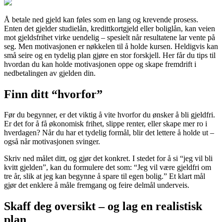
Å betale ned gjeld kan føles som en lang og krevende prosess.
Enten det gjelder studielån, kredittkortgjeld eller boliglån, kan veien
mot gjeldsfrihet virke uendelig – spesielt når resultatene lar vente på
seg. Men motivasjonen er nøkkelen til å holde kursen. Heldigvis kan
små seire og en tydelig plan gjøre en stor forskjell. Her får du tips til
hvordan du kan holde motivasjonen oppe og skape fremdrift i
nedbetalingen av gjelden din.
Finn ditt “hvorfor”
Før du begynner, er det viktig å vite hvorfor du ønsker å bli gjeldfri.
Er det for å få økonomisk frihet, slippe renter, eller skape mer ro i
hverdagen? Når du har et tydelig formål, blir det lettere å holde ut –
også når motivasjonen svinger.
Skriv ned målet ditt, og gjør det konkret. I stedet for å si “jeg vil bli
kvitt gjelden”, kan du formulere det som: “Jeg vil være gjeldfri om
tre år, slik at jeg kan begynne å spare til egen bolig.” Et klart mål
gjør det enklere å måle fremgang og feire delmål underveis.
Skaff deg oversikt – og lag en realistisk
plan