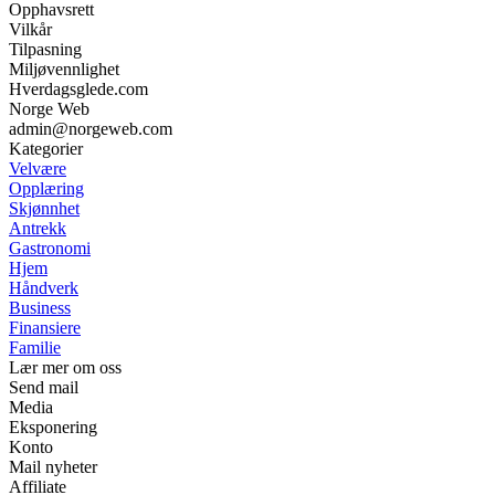
Opphavsrett
Vilkår
Tilpasning
Miljøvennlighet
Hverdagsglede.com
Norge Web
admin@norgeweb.com
Kategorier
Velvære
Opplæring
Skjønnhet
Antrekk
Gastronomi
Hjem
Håndverk
Business
Finansiere
Familie
Lær mer om oss
Send mail
Media
Eksponering
Konto
Mail nyheter
Affiliate