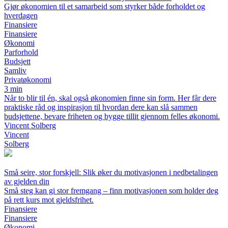
Gjør økonomien til et samarbeid som styrker både forholdet og
hverdagen
Finansiere
Finansiere
Økonomi
Parforhold
Budsjett
Samliv
Privatøkonomi
3 min
Når to blir til én, skal også økonomien finne sin form. Her får dere
praktiske råd og inspirasjon til hvordan dere kan slå sammen
budsjettene, bevare friheten og bygge tillit gjennom felles økonomi.
Vincent Solberg
Vincent
Solberg
Små seire, stor forskjell: Slik øker du motivasjonen i nedbetalingen
av gjelden din
Små steg kan gi stor fremgang – finn motivasjonen som holder deg
på rett kurs mot gjeldsfrihet.
Finansiere
Finansiere
Økonomi