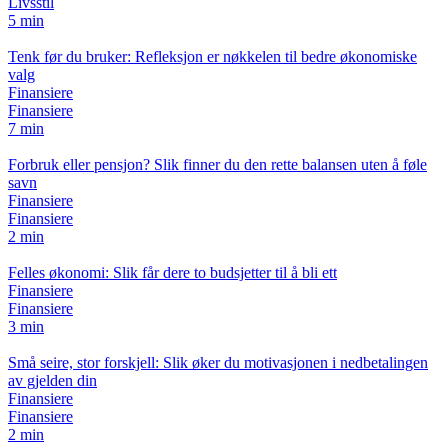
Livsstil
5 min
Tenk før du bruker: Refleksjon er nøkkelen til bedre økonomiske
valg
Finansiere
Finansiere
7 min
Forbruk eller pensjon? Slik finner du den rette balansen uten å føle
savn
Finansiere
Finansiere
2 min
Felles økonomi: Slik får dere to budsjetter til å bli ett
Finansiere
Finansiere
3 min
Små seire, stor forskjell: Slik øker du motivasjonen i nedbetalingen
av gjelden din
Finansiere
Finansiere
2 min