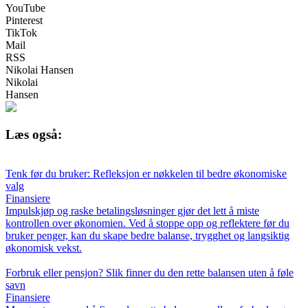
YouTube
Pinterest
TikTok
Mail
RSS
Nikolai Hansen
Nikolai
Hansen
Læs også:
Tenk før du bruker: Refleksjon er nøkkelen til bedre økonomiske
valg
Finansiere
Impulskjøp og raske betalingsløsninger gjør det lett å miste
kontrollen over økonomien. Ved å stoppe opp og reflektere før du
bruker penger, kan du skape bedre balanse, trygghet og langsiktig
økonomisk vekst.
Forbruk eller pensjon? Slik finner du den rette balansen uten å føle
savn
Finansiere