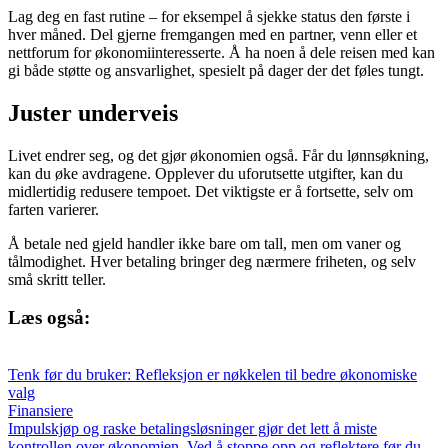
Lag deg en fast rutine – for eksempel å sjekke status den første i
hver måned. Del gjerne fremgangen med en partner, venn eller et
nettforum for økonomiinteresserte. Å ha noen å dele reisen med kan
gi både støtte og ansvarlighet, spesielt på dager der det føles tungt.
Juster underveis
Livet endrer seg, og det gjør økonomien også. Får du lønnsøkning,
kan du øke avdragene. Opplever du uforutsette utgifter, kan du
midlertidig redusere tempoet. Det viktigste er å fortsette, selv om
farten varierer.
Å betale ned gjeld handler ikke bare om tall, men om vaner og
tålmodighet. Hver betaling bringer deg nærmere friheten, og selv
små skritt teller.
Læs også:
Tenk før du bruker: Refleksjon er nøkkelen til bedre økonomiske
valg
Finansiere
Impulskjøp og raske betalingsløsninger gjør det lett å miste
kontrollen over økonomien. Ved å stoppe opp og reflektere før du