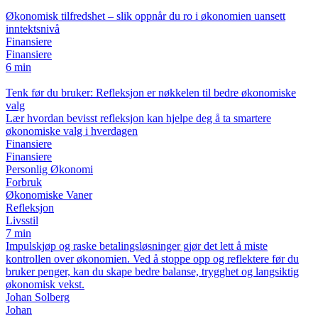
Økonomisk tilfredshet – slik oppnår du ro i økonomien uansett
inntektsnivå
Finansiere
Finansiere
6 min
Tenk før du bruker: Refleksjon er nøkkelen til bedre økonomiske
valg
Lær hvordan bevisst refleksjon kan hjelpe deg å ta smartere
økonomiske valg i hverdagen
Finansiere
Finansiere
Personlig Økonomi
Forbruk
Økonomiske Vaner
Refleksjon
Livsstil
7 min
Impulskjøp og raske betalingsløsninger gjør det lett å miste
kontrollen over økonomien. Ved å stoppe opp og reflektere før du
bruker penger, kan du skape bedre balanse, trygghet og langsiktig
økonomisk vekst.
Johan Solberg
Johan