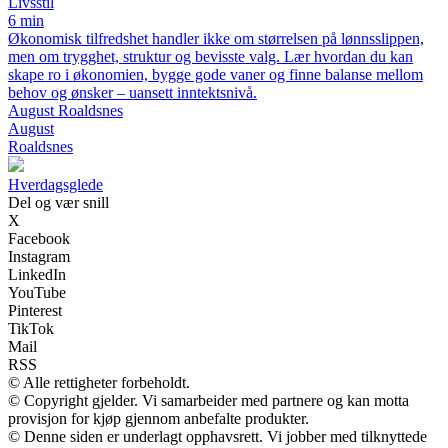
Livsstil
6 min
Økonomisk tilfredshet handler ikke om størrelsen på lønnsslippen,
men om trygghet, struktur og bevisste valg. Lær hvordan du kan
skape ro i økonomien, bygge gode vaner og finne balanse mellom
behov og ønsker – uansett inntektsnivå.
August Roaldsnes
August
Roaldsnes
Hverdagsglede
Del og vær snill
X
Facebook
Instagram
LinkedIn
YouTube
Pinterest
TikTok
Mail
RSS
© Alle rettigheter forbeholdt.
© Copyright gjelder. Vi samarbeider med partnere og kan motta
provisjon for kjøp gjennom anbefalte produkter.
© Denne siden er underlagt opphavsrett. Vi jobber med tilknyttede