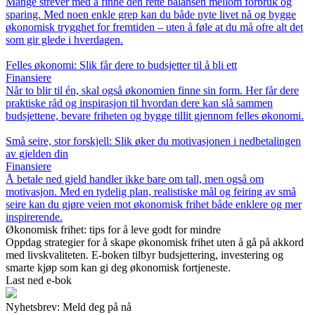
Mange strever med å finne den rette balansen mellom forbruk og
sparing. Med noen enkle grep kan du både nyte livet nå og bygge
økonomisk trygghet for fremtiden – uten å føle at du må ofre alt det
som gir glede i hverdagen.
Felles økonomi: Slik får dere to budsjetter til å bli ett
Finansiere
Når to blir til én, skal også økonomien finne sin form. Her får dere
praktiske råd og inspirasjon til hvordan dere kan slå sammen
budsjettene, bevare friheten og bygge tillit gjennom felles økonomi.
Små seire, stor forskjell: Slik øker du motivasjonen i nedbetalingen
av gjelden din
Finansiere
Å betale ned gjeld handler ikke bare om tall, men også om
motivasjon. Med en tydelig plan, realistiske mål og feiring av små
seire kan du gjøre veien mot økonomisk frihet både enklere og mer
inspirerende.
Økonomisk frihet: tips for å leve godt for mindre
Oppdag strategier for å skape økonomisk frihet uten å gå på akkord
med livskvaliteten. E-boken tilbyr budsjettering, investering og
smarte kjøp som kan gi deg økonomisk fortjeneste.
Last ned e-bok
Nyhetsbrev: Meld deg på nå