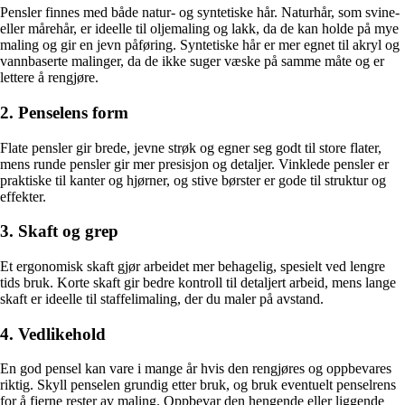
Pensler finnes med både natur- og syntetiske hår. Naturhår, som svine-
eller mårehår, er ideelle til oljemaling og lakk, da de kan holde på mye
maling og gir en jevn påføring. Syntetiske hår er mer egnet til akryl og
vannbaserte malinger, da de ikke suger væske på samme måte og er
lettere å rengjøre.
2. Penselens form
Flate pensler gir brede, jevne strøk og egner seg godt til store flater,
mens runde pensler gir mer presisjon og detaljer. Vinklede pensler er
praktiske til kanter og hjørner, og stive børster er gode til struktur og
effekter.
3. Skaft og grep
Et ergonomisk skaft gjør arbeidet mer behagelig, spesielt ved lengre
tids bruk. Korte skaft gir bedre kontroll til detaljert arbeid, mens lange
skaft er ideelle til staffelimaling, der du maler på avstand.
4. Vedlikehold
En god pensel kan vare i mange år hvis den rengjøres og oppbevares
riktig. Skyll penselen grundig etter bruk, og bruk eventuelt penselrens
for å fjerne rester av maling. Oppbevar den hengende eller liggende