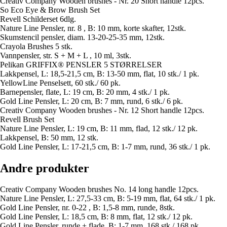
Creativ Company Wooden brushes - Nr. 20 Short handle 12pcs.
So Eco Eye & Brow Brush Set
Revell Schilderset 6dlg.
Nature Line Pensler, nr. 8 , B: 10 mm, korte skafter, 12stk.
Skumstencil pensler, diam. 13-20-25-35 mm, 12stk.
Crayola Brushes 5 stk.
Vannpensler, str. S + M + L , 10 ml, 3stk.
Pelikan GRIFFIX® PENSLER 5 STØRRELSER
Lakkpensel, L: 18,5-21,5 cm, B: 13-50 mm, flat, 10 stk./ 1 pk.
YellowLine Penselsett, 60 stk./ 60 pk.
Barnepensler, flate, L: 19 cm, B: 20 mm, 4 stk./ 1 pk.
Gold Line Pensler, L: 20 cm, B: 7 mm, rund, 6 stk./ 6 pk.
Creativ Company Wooden brushes - Nr. 12 Short handle 12pcs.
Revell Brush Set
Nature Line Pensler, L: 19 cm, B: 11 mm, flad, 12 stk./ 12 pk.
Lakkpensel, B: 50 mm, 12 stk.
Gold Line Pensler, L: 17-21,5 cm, B: 1-7 mm, rund, 36 stk./ 1 pk.
Andre produkter
Creativ Company Wooden brushes No. 14 long handle 12pcs.
Nature Line Pensler, L: 27,5-33 cm, B: 5-19 mm, flat, 64 stk./ 1 pk.
Gold Line Pensler, nr. 0-22 , B: 1,5-8 mm, runde, 8stk.
Gold Line Pensler, L: 18,5 cm, B: 8 mm, flat, 12 stk./ 12 pk.
Gold Line Pensler, runde + flade, B: 1-7 mm, 168 stk./ 168 pk.