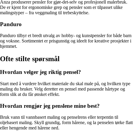
Anza produserer pensler for gjør-det-selv og profesjonell malerbruk.
De er kjent for ergonomiske grep og pensler som er tilpasset ulike
malingstyper – fra veggmaling til trebeskyttelse.
Panduro
Panduro tilbyr et bredt utvalg av hobby- og kunstpensler for både barn
og voksne. Sortimentet er prisgunstig og ideelt for kreative prosjekter i
hjemmet.
Ofte stilte spørsmål
Hvordan velger jeg riktig pensel?
Start med å vurdere hvilket materiale du skal male på, og hvilken type
maling du bruker. Velg deretter en pensel med passende hårtype og
form slik at du får ønsket effekt.
Hvordan rengjør jeg penslene mine best?
Bruk vann til vannbasert maling og penselrens eller terpentin til
oljebasert maling. Skyll grundig, form hårene, og la penselen tørke flatt
eller hengende med hårene ned.