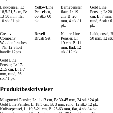
Lakkpensel, L:
YellowLine
Barnepensler,
Gold Line
18,5-21,5 cm, B:
Penselsett,
flate, L: 19
Pensler, L: 20
13-50 mm, flat,
60 stk./ 60
cm, B: 20
cm, B: 7 mm,
10 stk./ 1 pk.
pk.
mm, 4 stk./ 1
rund, 6 stk./ 6
pk.
pk.
Creativ
Revell
Nature Line
Lakkpensel, B
Company
Brush Set
Pensler, L:
50 mm, 12 stk
Wooden brushes
19 cm, B: 11
- Nr. 12 Short
mm, flad, 12
handle 12pcs.
stk./ 12 pk.
Gold Line
Pensler, L: 17-
21,5 cm, B: 1-7
mm, rund, 36
stk./ 1 pk.
Produktbeskrivelser
Mosgummi Pensler, L: 11-13 cm, B: 30-45 mm, 24 stk./ 24 pk.
Gold Line Pensler, L: 18,5 cm, B: 3 mm, rund, 12 stk./ 12 pk.
Kulissepensel, L: 19,5-21 cm, B: 25-63 mm, flat, 4 stk./ 4 pk.