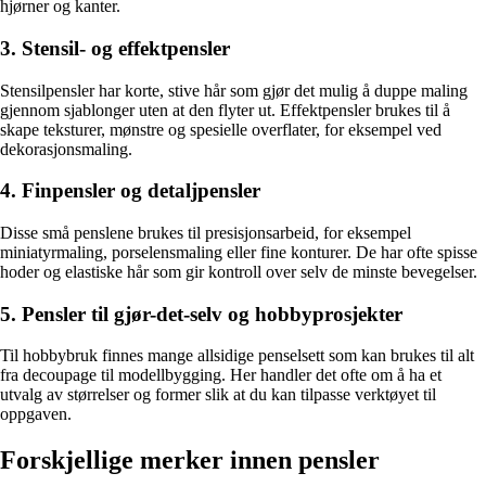
hjørner og kanter.
3. Stensil- og effektpensler
Stensilpensler har korte, stive hår som gjør det mulig å duppe maling
gjennom sjablonger uten at den flyter ut. Effektpensler brukes til å
skape teksturer, mønstre og spesielle overflater, for eksempel ved
dekorasjonsmaling.
4. Finpensler og detaljpensler
Disse små penslene brukes til presisjonsarbeid, for eksempel
miniatyrmaling, porselensmaling eller fine konturer. De har ofte spisse
hoder og elastiske hår som gir kontroll over selv de minste bevegelser.
5. Pensler til gjør-det-selv og hobbyprosjekter
Til hobbybruk finnes mange allsidige penselsett som kan brukes til alt
fra decoupage til modellbygging. Her handler det ofte om å ha et
utvalg av størrelser og former slik at du kan tilpasse verktøyet til
oppgaven.
Forskjellige merker innen pensler