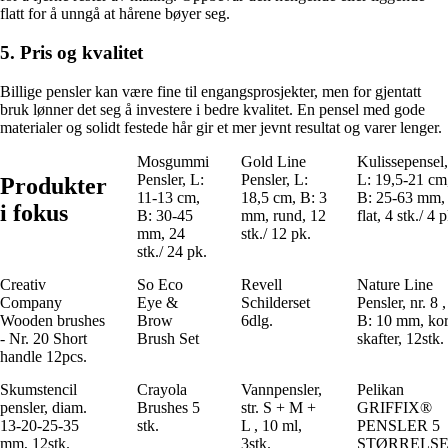
flatt for å unngå at hårene bøyer seg.
5. Pris og kvalitet
Billige pensler kan være fine til engangsprosjekter, men for gjentatt
bruk lønner det seg å investere i bedre kvalitet. En pensel med gode
materialer og solidt festede hår gir et mer jevnt resultat og varer lenger.
Mosgummi
Gold Line
Kulissepensel,
Pensler, L:
Pensler, L:
L: 19,5-21 cm
Produkter
11-13 cm,
18,5 cm, B: 3
B: 25-63 mm,
i fokus
B: 30-45
mm, rund, 12
flat, 4 stk./ 4 
mm, 24
stk./ 12 pk.
stk./ 24 pk.
Creativ
So Eco
Revell
Nature Line
Company
Eye &
Schilderset
Pensler, nr. 8 ,
Wooden brushes
Brow
6dlg.
B: 10 mm, kor
- Nr. 20 Short
Brush Set
skafter, 12stk.
handle 12pcs.
Skumstencil
Crayola
Vannpensler,
Pelikan
pensler, diam.
Brushes 5
str. S + M +
GRIFFIX®
13-20-25-35
stk.
L , 10 ml,
PENSLER 5
mm, 12stk.
3stk.
STØRRELS